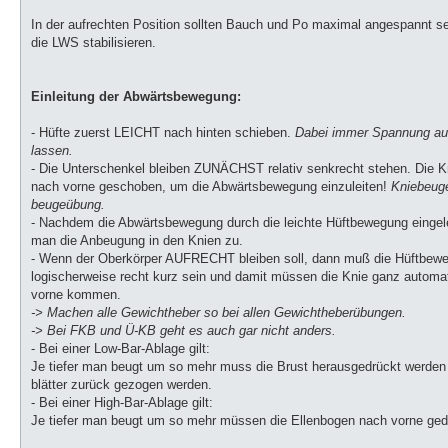
In der aufrechten Position sollten Bauch und Po maximal angespannt s
die LWS stabilisieren.
Einleitung der Abwärtsbewegung:
- Hüfte zuerst LEICHT nach hinten schieben.
Dabei immer Spannung au
lassen.
- Die Unterschenkel bleiben ZUNÄCHST relativ senkrecht stehen. Die 
nach vorne geschoben, um die Abwärtsbewegung einzuleiten!
Kniebeuge
beugeübung.
- Nachdem die Abwärtsbewegung durch die leichte Hüftbewegung eingele
man die Anbeugung in den Knien zu.
- Wenn der Oberkörper AUFRECHT bleiben soll, dann muß die Hüftbewe
logischerweise recht kurz sein und damit müssen die Knie ganz automa
vorne kommen.
-> Machen alle Gewichtheber so bei allen Gewichtheberübungen.
-> Bei FKB und Ü-KB geht es auch gar nicht anders.
- Bei einer Low-Bar-Ablage gilt:
Je tiefer man beugt um so mehr muss die Brust herausgedrückt werden 
blätter zurück gezogen werden.
- Bei einer High-Bar-Ablage gilt:
Je tiefer man beugt um so mehr müssen die Ellenbogen nach vorne ged