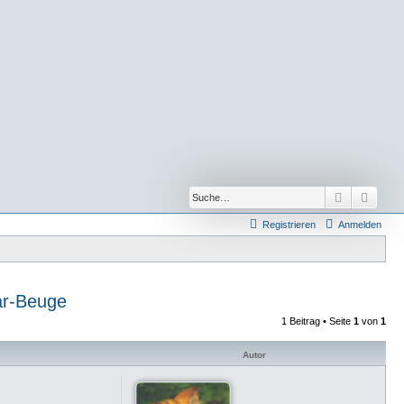
Suche
Erwei
Registrieren
Anmelden
r-Beuge
1 Beitrag • Seite
1
von
1
Autor