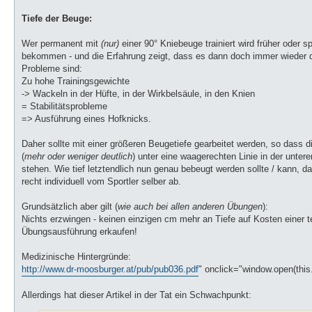
Tiefe der Beuge:
Wer permanent mit
(nur)
einer 90° Kniebeuge trainiert wird früher oder 
bekommen - und die Erfahrung zeigt, dass es dann doch immer wieder d
Probleme sind:
Zu hohe Trainingsgewichte
-> Wackeln in der Hüfte, in der Wirkbelsäule, in den Knien
= Stabilitätsprobleme
=> Ausführung eines Hofknicks.
Daher sollte mit einer größeren Beugetiefe gearbeitet werden, so dass 
(
mehr oder weniger deutlich
) unter eine waagerechten Linie in der untere
stehen. Wie tief letztendlich nun genau bebeugt werden sollte / kann, d
recht individuell vom Sportler selber ab.
Grundsätzlich aber gilt (
wie auch bei allen anderen Übungen
):
Nichts erzwingen - keinen einzigen cm mehr an Tiefe auf Kosten einer 
Übungsausführung erkaufen!
Medizinische Hintergründe:
http://www.dr-moosburger.at/pub/pub036.pdf
" onclick="window.open(this.h
Allerdings hat dieser Artikel in der Tat ein Schwachpunkt: