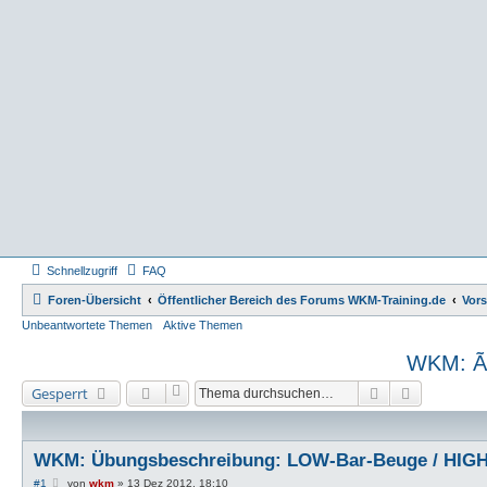
Schnellzugriff
FAQ
Foren-Übersicht
Öffentlicher Bereich des Forums WKM-Training.de
Vor
Unbeantwortete Themen
Aktive Themen
WKM: Ã
Suche
Erweiterte
Gesperrt
WKM: Übungsbeschreibung: LOW-Bar-Beuge / HIGH
B
#1
von
wkm
»
13 Dez 2012, 18:10