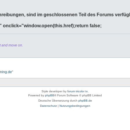
reibungen, sind im geschlossenen Teil des Forums verfüg
" onclick="window.open(this.href);return false;
it and move on.
ning.de“
Style developer by
forum tricolor tv
,
Powered by
phpBB
® Forum Software © phpBB Limited
Deutsche Übersetzung durch
phpBB.de
Datenschutz
|
Nutzungsbedingungen