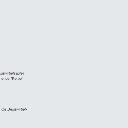
rustwirbelsäule
)
tehende "Kerbe"
t die Brustwirbel-