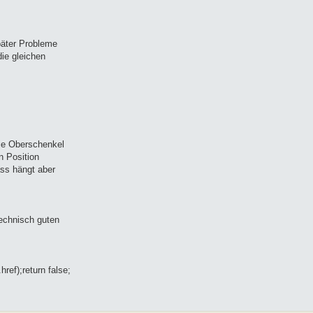
später Probleme
ie gleichen
die Oberschenkel
n Position
ass hängt aber
technisch guten
ref);return false;