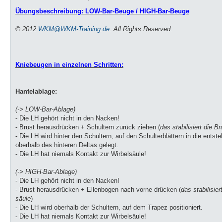
e
i
Übungsbeschreibung: LOW-Bar-Beuge / HIGH-Bar-Beuge
t
r
a
© 2012
WKM@WKM-Training.de
. All Rights Reserved.
g
Kniebeugen in einzelnen Schritten:
Hantelablage:
(-> LOW-Bar-Ablage)
- Die LH gehört nicht in den Nacken!
- Brust herausdrücken + Schultern zurück ziehen (
das stabilisiert die B
- Die LH wird hinter den Schultern, auf den Schulterblättern in die ents
oberhalb des hinteren Deltas gelegt.
- Die LH hat niemals Kontakt zur Wirbelsäule!
(-> HIGH-Bar-Ablage)
- Die LH gehört nicht in den Nacken!
- Brust herausdrücken + Ellenbogen nach vorne drücken (
das stabilisier
säule
)
- Die LH wird oberhalb der Schultern, auf dem Trapez positioniert.
- Die LH hat niemals Kontakt zur Wirbelsäule!