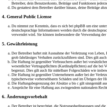
Betreiber, dein Benutzerkonto, Beiträge und Funktionen jederze
Du gestattest dem Betreiber darüber hinaus, deine Beiträge abz
4. General Public License
Du nimmst zur Kenntnis, dass es sich bei phpBB um eine unter
deutschsprachige Informationen werden durch die deutschsprac
verwendet wird. Sie können insbesondere die Verwendung der S
5. Gewährleistung
Der Betreiber haftet mit Ausnahme der Verletzung von Leben, Kö
grob fahrlässiges Verhalten zurückzuführen sind. Dies gilt au
Die Haftung ist gegenüber Verbrauchern außer bei vorsätzlich
wesentlicher Vertragspflichten (Kardinalpflichten) auf die be
begrenzt. Dies gilt auch für mittelbare Folgeschäden wie ins
Die Haftung ist gegenüber Unternehmern außer bei der Verletzu
typischerweise vorhersehbaren Schäden und im Übrigen der Höh
Die Haftungsbegrenzung der Absätze a bis c gilt sinngemäß auc
Ansprüche für eine Haftung aus zwingendem nationalem Recht 
6. Änderungsvorbehalt
Der Betreiber ist berechtigt, die Nutzungsbedingungen und di