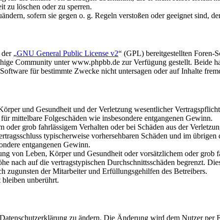
it zu löschen oder zu sperren.
uändern, sofern sie gegen o. g. Regeln verstoßen oder geeignet sind, 
 der „
GNU General Public License v2
“ (GPL) bereitgestellten Foren
hige Community unter www.phpbb.de zur Verfügung gestellt. Beide hab
oftware für bestimmte Zwecke nicht untersagen oder auf Inhalte frem
rper und Gesundheit und der Verletzung wesentlicher Vertragspflichten
ch für mittelbare Folgeschäden wie insbesondere entgangenen Gewinn.
em oder grob fahrlässigem Verhalten oder bei Schäden aus der Verletz
i Vertragsschluss typischerweise vorhersehbaren Schäden und im übrigen
besondere entgangenen Gewinn.
ng von Leben, Körper und Gesundheit oder vorsätzlichem oder grob fah
e nach auf die vertragstypischen Durchschnittsschäden begrenzt. Dies
h zugunsten der Mitarbeiter und Erfüllungsgehilfen des Betreibers.
bleiben unberührt.
e Datenschutzerklärung zu ändern. Die Änderung wird dem Nutzer per E-