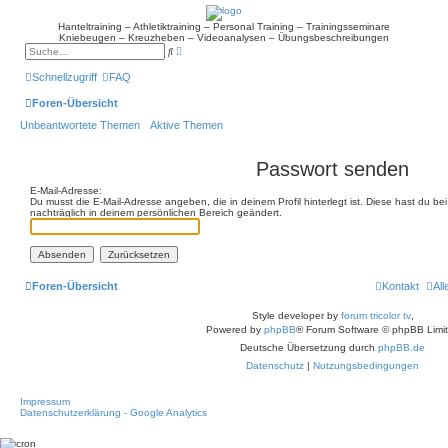
Hanteltraining – Athletiktraining – Personal Training – Trainingsseminare
Kniebeugen – Kreuzheben – Videoanalysen – Übungsbeschreibungen
E
S
r
u
w
c
Schnellzugriff
FAQ
e
h
i
e
Foren-Übersicht
t
e
Unbeantwortete Themen
Aktive Themen
r
t
e
S
Passwort senden
u
c
E-Mail-Adresse:
h
Du musst die E-Mail-Adresse angeben, die in deinem Profil hinterlegt ist. Diese hast du b
e
nachträglich in deinem persönlichen Bereich geändert.
Foren-Übersicht
Kontakt
Al
Style developer by
forum tricolor tv
,
Powered by
phpBB
® Forum Software © phpBB Limi
Deutsche Übersetzung durch
phpBB.de
Datenschutz
|
Nutzungsbedingungen
Impressum
Datenschutzerklärung - Google Analytics