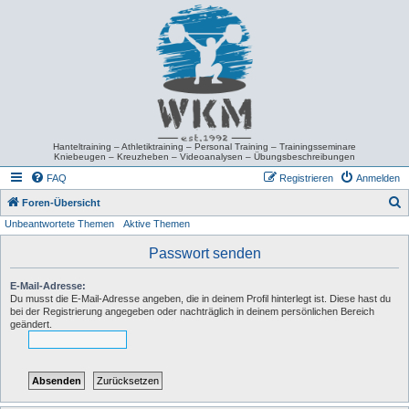
Hanteltraining – Athletiktraining – Personal Training – Trainingsseminare
Kniebeugen – Kreuzheben – Videoanalysen – Übungsbeschreibungen
FAQ
Registrieren
Anmelden
S
Foren-Übersicht
Unbeantwortete Themen
Aktive Themen
u
c
Passwort senden
h
E-Mail-Adresse:
e
Du musst die E-Mail-Adresse angeben, die in deinem Profil hinterlegt ist. Diese hast du
bei der Registrierung angegeben oder nachträglich in deinem persönlichen Bereich
geändert.