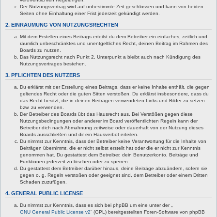
Der Nutzungsvertrag wird auf unbestimmte Zeit geschlossen und kann von beiden
Seiten ohne Einhaltung einer Frist jederzeit gekündigt werden.
2. EINRÄUMUNG VON NUTZUNGSRECHTEN
Mit dem Erstellen eines Beitrags erteilst du dem Betreiber ein einfaches, zeitlich und
räumlich unbeschränktes und unentgeltliches Recht, deinen Beitrag im Rahmen des
Boards zu nutzen.
Das Nutzungsrecht nach Punkt 2, Unterpunkt a bleibt auch nach Kündigung des
Nutzungsvertrages bestehen.
3. PFLICHTEN DES NUTZERS
Du erklärst mit der Erstellung eines Beitrags, dass er keine Inhalte enthält, die gegen
geltendes Recht oder die guten Sitten verstoßen. Du erklärst insbesondere, dass du
das Recht besitzt, die in deinen Beiträgen verwendeten Links und Bilder zu setzen
bzw. zu verwenden.
Der Betreiber des Boards übt das Hausrecht aus. Bei Verstößen gegen diese
Nutzungsbedingungen oder anderer im Board veröffentlichten Regeln kann der
Betreiber dich nach Abmahnung zeitweise oder dauerhaft von der Nutzung dieses
Boards ausschließen und dir ein Hausverbot erteilen.
Du nimmst zur Kenntnis, dass der Betreiber keine Verantwortung für die Inhalte von
Beiträgen übernimmt, die er nicht selbst erstellt hat oder die er nicht zur Kenntnis
genommen hat. Du gestattest dem Betreiber, dein Benutzerkonto, Beiträge und
Funktionen jederzeit zu löschen oder zu sperren.
Du gestattest dem Betreiber darüber hinaus, deine Beiträge abzuändern, sofern sie
gegen o. g. Regeln verstoßen oder geeignet sind, dem Betreiber oder einem Dritten
Schaden zuzufügen.
4. GENERAL PUBLIC LICENSE
Du nimmst zur Kenntnis, dass es sich bei phpBB um eine unter der „
GNU General Public License v2
“ (GPL) bereitgestellten Foren-Software von phpBB