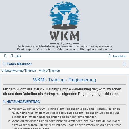
Hanteltraining – Athletiktraining – Personal Training – Trainingsseminare
Kniebeugen – Kreuzheben – Videoanalysen – Übungsbeschreibungen
FAQ
Anmelden
S
Foren-Übersicht
Unbeantwortete Themen
Aktive Themen
u
c
WKM - Training - Registrierung
h
Mit dem Zugriff auf „WKM - Training“ („http://wkm-training.de“) wird zwischen
e
dir und dem Betreiber ein Vertrag mit folgenden Regelungen geschlossen:
1. NUTZUNGSVERTRAG
Mit dem Zugriff auf „WKM - Training“ (im Folgenden „das Board“) schließt du einen
Nutzungsvertrag mit dem Betreiber des Boards ab (im Folgenden „Betreiber“) und
erklärst dich mit den nachfolgenden Regelungen einverstanden.
Wenn du mit diesen Regelungen nicht einverstanden bist, so darfst du das Board
nicht weiter nutzen. Für die Nutzung des Boards gelten jeweils die an dieser Stelle
veröffentlichten Regelungen.