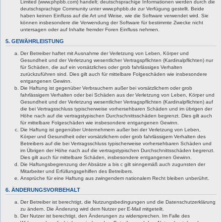
Limited (www.phpbb.com) handelt; deutschsprachige Informationen werden durch die
deutschsprachige Community unter www.phpbb.de zur Verfügung gestellt. Beide
haben keinen Einfluss auf die Art und Weise, wie die Software verwendet wird. Sie
können insbesondere die Verwendung der Software für bestimmte Zwecke nicht
untersagen oder auf Inhalte fremder Foren Einfluss nehmen.
5. GEWÄHRLEISTUNG
Der Betreiber haftet mit Ausnahme der Verletzung von Leben, Körper und
Gesundheit und der Verletzung wesentlicher Vertragspflichten (Kardinalpflichten) nur
für Schäden, die auf ein vorsätzliches oder grob fahrlässiges Verhalten
zurückzuführen sind. Dies gilt auch für mittelbare Folgeschäden wie insbesondere
entgangenen Gewinn.
Die Haftung ist gegenüber Verbrauchern außer bei vorsätzlichem oder grob
fahrlässigem Verhalten oder bei Schäden aus der Verletzung von Leben, Körper und
Gesundheit und der Verletzung wesentlicher Vertragspflichten (Kardinalpflichten) auf
die bei Vertragsschluss typischerweise vorhersehbaren Schäden und im übrigen der
Höhe nach auf die vertragstypischen Durchschnittsschäden begrenzt. Dies gilt auch
für mittelbare Folgeschäden wie insbesondere entgangenen Gewinn.
Die Haftung ist gegenüber Unternehmern außer bei der Verletzung von Leben,
Körper und Gesundheit oder vorsätzlichem oder grob fahrlässigem Verhalten des
Betreibers auf die bei Vertragsschluss typischerweise vorhersehbaren Schäden und
im Übrigen der Höhe nach auf die vertragstypischen Durchschnittsschäden begrenzt.
Dies gilt auch für mittelbare Schäden, insbesondere entgangenen Gewinn.
Die Haftungsbegrenzung der Absätze a bis c gilt sinngemäß auch zugunsten der
Mitarbeiter und Erfüllungsgehilfen des Betreibers.
Ansprüche für eine Haftung aus zwingendem nationalem Recht bleiben unberührt.
6. ÄNDERUNGSVORBEHALT
Der Betreiber ist berechtigt, die Nutzungsbedingungen und die Datenschutzerklärung
zu ändern. Die Änderung wird dem Nutzer per E-Mail mitgeteilt.
Der Nutzer ist berechtigt, den Änderungen zu widersprechen. Im Falle des