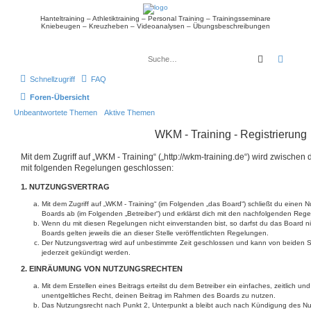
Hanteltraining – Athletiktraining – Personal Training – Trainingsseminare
Kniebeugen – Kreuzheben – Videoanalysen – Übungsbeschreibungen
Suche
Erwei
Schnellzugriff
FAQ
Foren-Übersicht
Unbeantwortete Themen
Aktive Themen
WKM - Training - Registrierung
Mit dem Zugriff auf „WKM - Training“ („http://wkm-training.de“) wird zwischen 
mit folgenden Regelungen geschlossen:
1. NUTZUNGSVERTRAG
Mit dem Zugriff auf „WKM - Training“ (im Folgenden „das Board“) schließt du einen 
Boards ab (im Folgenden „Betreiber“) und erklärst dich mit den nachfolgenden Reg
Wenn du mit diesen Regelungen nicht einverstanden bist, so darfst du das Board ni
Boards gelten jeweils die an dieser Stelle veröffentlichten Regelungen.
Der Nutzungsvertrag wird auf unbestimmte Zeit geschlossen und kann von beiden Se
jederzeit gekündigt werden.
2. EINRÄUMUNG VON NUTZUNGSRECHTEN
Mit dem Erstellen eines Beitrags erteilst du dem Betreiber ein einfaches, zeitlich u
unentgeltliches Recht, deinen Beitrag im Rahmen des Boards zu nutzen.
Das Nutzungsrecht nach Punkt 2, Unterpunkt a bleibt auch nach Kündigung des N