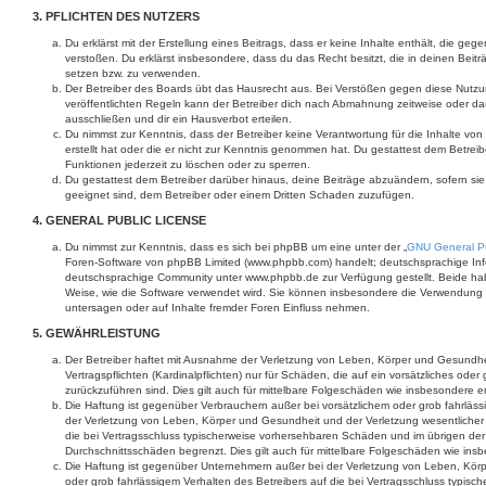
3. PFLICHTEN DES NUTZERS
Du erklärst mit der Erstellung eines Beitrags, dass er keine Inhalte enthält, die ge
verstoßen. Du erklärst insbesondere, dass du das Recht besitzt, die in deinen Beit
setzen bzw. zu verwenden.
Der Betreiber des Boards übt das Hausrecht aus. Bei Verstößen gegen diese Nut
veröffentlichten Regeln kann der Betreiber dich nach Abmahnung zeitweise oder d
ausschließen und dir ein Hausverbot erteilen.
Du nimmst zur Kenntnis, dass der Betreiber keine Verantwortung für die Inhalte von 
erstellt hat oder die er nicht zur Kenntnis genommen hat. Du gestattest dem Betrei
Funktionen jederzeit zu löschen oder zu sperren.
Du gestattest dem Betreiber darüber hinaus, deine Beiträge abzuändern, sofern si
geeignet sind, dem Betreiber oder einem Dritten Schaden zuzufügen.
4. GENERAL PUBLIC LICENSE
Du nimmst zur Kenntnis, dass es sich bei phpBB um eine unter der „
GNU General Pu
Foren-Software von phpBB Limited (www.phpbb.com) handelt; deutschsprachige Inf
deutschsprachige Community unter www.phpbb.de zur Verfügung gestellt. Beide habe
Weise, wie die Software verwendet wird. Sie können insbesondere die Verwendung 
untersagen oder auf Inhalte fremder Foren Einfluss nehmen.
5. GEWÄHRLEISTUNG
Der Betreiber haftet mit Ausnahme der Verletzung von Leben, Körper und Gesundhei
Vertragspflichten (Kardinalpflichten) nur für Schäden, die auf ein vorsätzliches oder
zurückzuführen sind. Dies gilt auch für mittelbare Folgeschäden wie insbesondere
Die Haftung ist gegenüber Verbrauchern außer bei vorsätzlichem oder grob fahrläs
der Verletzung von Leben, Körper und Gesundheit und der Verletzung wesentlicher Ve
die bei Vertragsschluss typischerweise vorhersehbaren Schäden und im übrigen der
Durchschnittsschäden begrenzt. Dies gilt auch für mittelbare Folgeschäden wie i
Die Haftung ist gegenüber Unternehmern außer bei der Verletzung von Leben, Kör
oder grob fahrlässigem Verhalten des Betreibers auf die bei Vertragsschluss typi