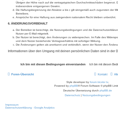
Übrigen der Höhe nach auf die vertragstypischen Durchschnittsschäden begrenzt. Di
insbesondere entgangenen Gewinn.
Die Haftungsbegrenzung der Absätze a bis c gilt sinngemäß auch zugunsten der Mit
Betreibers.
Ansprüche für eine Haftung aus zwingendem nationalem Recht bleiben unberührt.
6. ÄNDERUNGSVORBEHALT
Der Betreiber ist berechtigt, die Nutzungsbedingungen und die Datenschutzerklär
Nutzer per E-Mail mitgeteilt.
Der Nutzer ist berechtigt, den Änderungen zu widersprechen. Im Falle des Widerspr
und dem Nutzer bestehende Vertragsverhältnis mit sofortiger Wirkung.
Die Änderungen gelten als anerkannt und verbindlich, wenn der Nutzer den Änder
Informationen über den Umgang mit deinen persönlichen Daten sind in der D
Foren-Übersicht
Kontakt
Al
Style developer by
forum tricolor tv
,
Powered by
phpBB
® Forum Software © phpBB Limi
Deutsche Übersetzung durch
phpBB.de
Datenschutz
|
Nutzungsbedingungen
Impressum
Datenschutzerklärung - Google Analytics