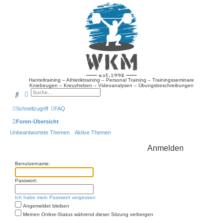
Hanteltraining – Athletiktraining – Personal Training – Trainingsseminare
Kniebeugen – Kreuzheben – Videoanalysen – Übungsbeschreibungen
Suche
Erweiterte Suche
Schnellzugriff
FAQ
Foren-Übersicht
Unbeantwortete Themen
Aktive Themen
Anmelden
Benutzername:
Passwort:
Ich habe mein Passwort vergessen
Angemeldet bleiben
Meinen Online-Status während dieser Sitzung verbergen