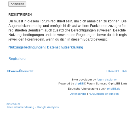
REGISTRIEREN
Du musst in diesem Forum registriert sein, um dich anmelden zu können. Die 
Augenblicken erledigt und ermöglicht dir, auf weitere Funktionen zuzugreife
registrierten Benutzern auch zusätzliche Berechtigungen zuweisen. Beachte 
Nutzungsbedingungen und die verwandten Regelungen, bevor du dich registri
jeweiligen Forenregeln, wenn du dich in diesem Board bewegst.
Nutzungsbedingungen
|
Datenschutzerklärung
Registrieren
Foren-Übersicht
Kontakt
Al
Style developer by
forum tricolor tv
,
Powered by
phpBB
® Forum Software © phpBB Limi
Deutsche Übersetzung durch
phpBB.de
Datenschutz
|
Nutzungsbedingungen
Impressum
Datenschutzerklärung - Google Analytics