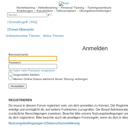
Hanteltraining – Athletiktraining – Personal Training – Trainingsseminare
Kniebeugen – Kreuzheben – Videoanalysen – Übungsbeschreibungen
E
S
r
u
w
c
Schnellzugriff
FAQ
e
h
i
e
Foren-Übersicht
t
e
Unbeantwortete Themen
Aktive Themen
r
t
e
S
Anmelden
u
c
Benutzername:
h
e
Passwort:
Ich habe mein Passwort vergessen
Angemeldet bleiben
Meinen Online-Status während dieser Sitzung verbergen
REGISTRIEREN
Du musst in diesem Forum registriert sein, um dich anmelden zu können. Die Registrie
erledigt und ermöglicht dir, auf weitere Funktionen zuzugreifen. Die Board-Administrat
zusätzliche Berechtigungen zuweisen. Beachte bitte unsere Nutzungsbedingungen un
du dich registrierst. Bitte beachte auch die jeweiligen Forenregeln, wenn du dich in d
Nutzungsbedingungen
|
Datenschutzerklärung