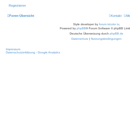
Registrieren
Foren-Übersicht
Kontakt
Al
Style developer by
forum tricolor tv
,
Powered by
phpBB
® Forum Software © phpBB Limi
Deutsche Übersetzung durch
phpBB.de
Datenschutz
|
Nutzungsbedingungen
Impressum
Datenschutzerklärung - Google Analytics