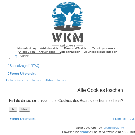
Hanteltraining – Athletiktraining – Personal Training – Trainingsseminare
Kniebeugen – Kreuzheben – Videoanalysen – Übungsbeschreibungen
Suche
Erweiterte Suche
Schnellzugriff
FAQ
Foren-Übersicht
Unbeantwortete Themen
Aktive Themen
Alle Cookies löschen
Bist du dir sicher, dass du alle Cookies des Boards löschen möchtest?
Foren-Übersicht
Kontakt
Al
Style developer by
forum tricolor tv
,
Powered by
phpBB
® Forum Software © phpBB Limi