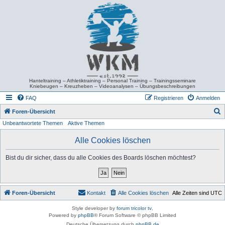
Hanteltraining – Athletiktraining – Personal Training – Trainingsseminare
Kniebeugen – Kreuzheben – Videoanalysen – Übungsbeschreibungen
FAQ
Registrieren
Anmelden
S
Foren-Übersicht
Unbeantwortete Themen
Aktive Themen
u
c
Alle Cookies löschen
h
Bist du dir sicher, dass du alle Cookies des Boards löschen möchtest?
e
Foren-Übersicht
Kontakt
Alle Cookies löschen
Alle Zeiten sind
UTC
Style developer by
forum tricolor tv
,
Powered by
phpBB
® Forum Software © phpBB Limited
Deutsche Übersetzung durch
phpBB.de