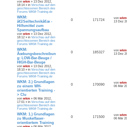
von
wkm
» 13 Dez 2012,
18:14 » in
Vorschau auf den
geschlossenen Bereich des
Forums WKM-Training.de
WKM:
von
wkm
0
171724
â€žSeiltechnikâ€œ -
13 Dez 2
Hilfsmittel zum
Spannungsaufbau
von
wkm
» 13 Dez 2012,
18:12 » in
Vorschau auf den
geschlossenen Bereich des
Forums WKM-Training.de
WKM:
von
wkm
0
185327
Ãœbungsbeschreibun
13 Dez 2
g: LOW-Bar-Beuge /
HIGH-Bar-Beuge
von
wkm
» 13 Dez 2012,
18:10 » in
Vorschau auf den
geschlossenen Bereich des
Forums WKM-Training.de
WKM: 2.) Grundlagen
von
wkm
0
170090
zu einem WH-
06 Mär 20
orientierten Training -
> Clu
von
wkm
» 06 Mär 2012,
17:01 » in
Vorschau auf den
geschlossenen Bereich des
Forums WKM-Training.de
WKM: 1.) Grundlagen
von
wkm
0
171500
zu Muskelfaser-
06 Mär 20
orientiertem Training
von
wkm
» 06 Mär 2012,