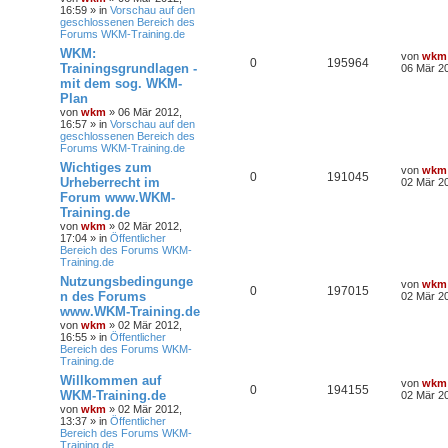
16:59 » in
Vorschau auf den
geschlossenen Bereich des
Forums WKM-Training.de
WKM:
von
wkm
0
195964
Trainingsgrundlagen -
06 Mär 20
mit dem sog. WKM-
Plan
von
wkm
» 06 Mär 2012,
16:57 » in
Vorschau auf den
geschlossenen Bereich des
Forums WKM-Training.de
Wichtiges zum
von
wkm
0
191045
Urheberrecht im
02 Mär 20
Forum www.WKM-
Training.de
von
wkm
» 02 Mär 2012,
17:04 » in
Öffentlicher
Bereich des Forums WKM-
Training.de
Nutzungsbedingunge
von
wkm
0
197015
n des Forums
02 Mär 20
www.WKM-Training.de
von
wkm
» 02 Mär 2012,
16:55 » in
Öffentlicher
Bereich des Forums WKM-
Training.de
Willkommen auf
von
wkm
0
194155
WKM-Training.de
02 Mär 20
von
wkm
» 02 Mär 2012,
13:37 » in
Öffentlicher
Bereich des Forums WKM-
Training.de