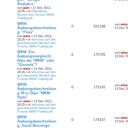
Analytics
von
jack
» 17 Dez 2012,
10:55 » in
Öffentlicher
Bereich des Forums WKM-
Training.de
WKM:
von
wkm
0
201189
Ãœbungsbeschreibun
13 Dez 2
g: "Flies"
von
wkm
» 13 Dez 2012,
18:26 » in
Vorschau auf den
geschlossenen Bereich des
Forums WKM-Training.de
WKM: Ein
von
wkm
0
175705
Ãœbungsvergleich:
13 Dez 2
Dips ala "WKM" oder
"Gironda"?
von
wkm
» 13 Dez 2012,
18:26 » in
Vorschau auf den
geschlossenen Bereich des
Forums WKM-Training.de
WKM:
von
wkm
0
173165
Ãœbungsbeschreibun
13 Dez 2
g fÃ¼r Dips "WKM-
Style"
von
wkm
» 13 Dez 2012,
18:25 » in
Vorschau auf den
geschlossenen Bereich des
Forums WKM-Training.de
WKM:
von
wkm
0
174107
Ãœbungsbeschreibun
13 Dez 2
g: Good Mornings