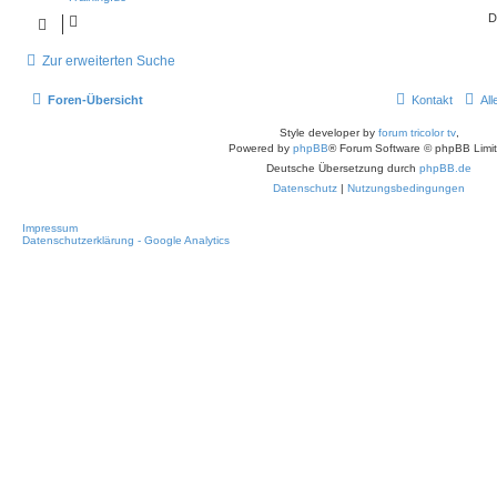
D
Zur erweiterten Suche
Foren-Übersicht
Kontakt
Al
Style developer by
forum tricolor tv
,
Powered by
phpBB
® Forum Software © phpBB Limi
Deutsche Übersetzung durch
phpBB.de
Datenschutz
|
Nutzungsbedingungen
Impressum
Datenschutzerklärung - Google Analytics