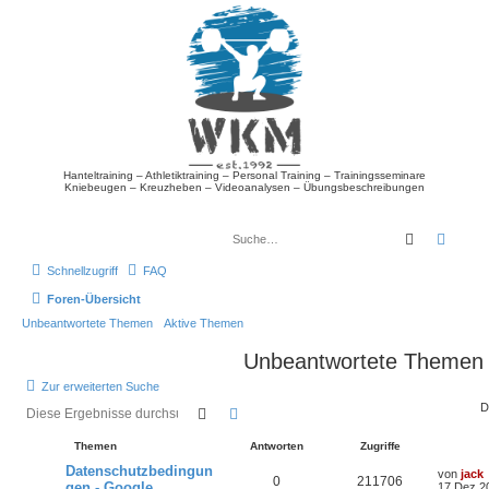
Hanteltraining – Athletiktraining – Personal Training – Trainingsseminare
Kniebeugen – Kreuzheben – Videoanalysen – Übungsbeschreibungen
Suche
Erwei
Schnellzugriff
FAQ
Foren-Übersicht
Unbeantwortete Themen
Aktive Themen
Unbeantwortete Themen
Zur erweiterten Suche
D
Suche
Erweiterte Suche
Themen
Antworten
Zugriffe
Datenschutzbedingun
von
jack
0
211706
gen - Google
17 Dez 2