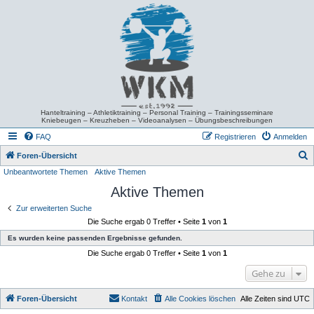
Hanteltraining – Athletiktraining – Personal Training – Trainingsseminare
Kniebeugen – Kreuzheben – Videoanalysen – Übungsbeschreibungen
FAQ
Registrieren
Anmelden
S
Foren-Übersicht
Unbeantwortete Themen
Aktive Themen
u
Aktive Themen
c
h
Zur erweiterten Suche
Die Suche ergab 0 Treffer • Seite
1
von
1
e
Es wurden keine passenden Ergebnisse gefunden.
Die Suche ergab 0 Treffer • Seite
1
von
1
Gehe zu
Foren-Übersicht
Kontakt
Alle Cookies löschen
Alle Zeiten sind
UTC