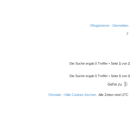
Registrieren
Anmelden
S
u
c
h
e
Die Suche ergab 0 Treffer • Seite
1
von
1
Die Suche ergab 0 Treffer • Seite
1
von
1
Gehe zu
Kontakt
Alle Cookies löschen
Alle Zeiten sind
UTC