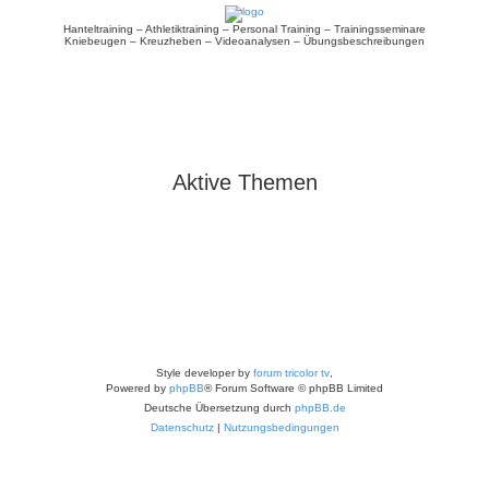
Hanteltraining – Athletiktraining – Personal Training – Trainingsseminare
Kniebeugen – Kreuzheben – Videoanalysen – Übungsbeschreibungen
Aktive Themen
Style developer by
forum tricolor tv
,
Powered by
phpBB
® Forum Software © phpBB Limited
Deutsche Übersetzung durch
phpBB.de
Datenschutz
|
Nutzungsbedingungen