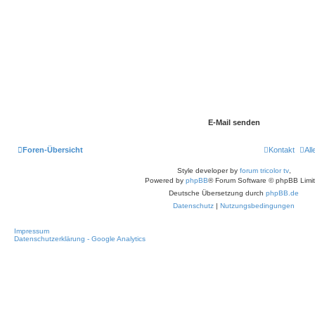
Foren-Übersicht
Kontakt
Al
Style developer by
forum tricolor tv
,
Powered by
phpBB
® Forum Software © phpBB Limi
Deutsche Übersetzung durch
phpBB.de
Datenschutz
|
Nutzungsbedingungen
Impressum
Datenschutzerklärung - Google Analytics