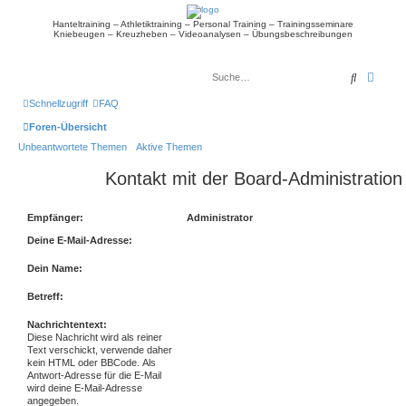
Hanteltraining – Athletiktraining – Personal Training – Trainingsseminare
Kniebeugen – Kreuzheben – Videoanalysen – Übungsbeschreibungen
Suche
Erwei
Schnellzugriff
FAQ
Foren-Übersicht
Unbeantwortete Themen
Aktive Themen
Kontakt mit der Board-Administratio
Empfänger:
Administrator
Deine E-Mail-Adresse:
Dein Name:
Betreff:
Nachrichtentext:
Diese Nachricht wird als reiner
Text verschickt, verwende daher
kein HTML oder BBCode. Als
Antwort-Adresse für die E-Mail
wird deine E-Mail-Adresse
angegeben.