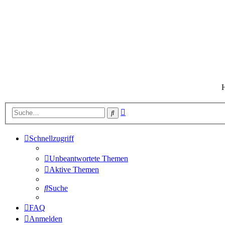
H
Erweiterte
Suche
Suche
Schnellzugriff
Unbeantwortete Themen
Aktive Themen
Suche
FAQ
Anmelden