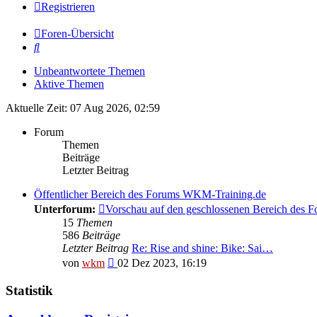
Registrieren
Foren-Übersicht
Suche
Unbeantwortete Themen
Aktive Themen
Aktuelle Zeit: 07 Aug 2026, 02:59
Forum
Themen
Beiträge
Letzter Beitrag
Öffentlicher Bereich des Forums WKM-Training.de
Unterforum:
Vorschau auf den geschlossenen Bereich des
15
Themen
586
Beiträge
Letzter Beitrag
Re: Rise and shine: Bike: Sai…
Neuester
von
wkm
02 Dez 2023, 16:19
Beitrag
Statistik