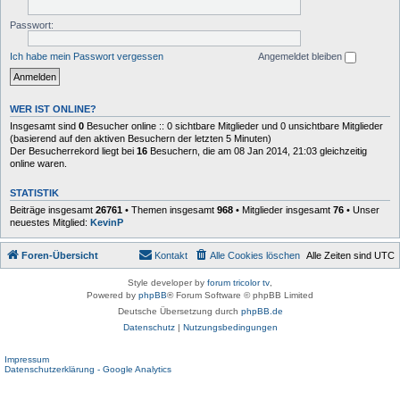
Passwort:
Ich habe mein Passwort vergessen
Angemeldet bleiben
WER IST ONLINE?
Insgesamt sind
0
Besucher online :: 0 sichtbare Mitglieder und 0 unsichtbare Mitglieder
(basierend auf den aktiven Besuchern der letzten 5 Minuten)
Der Besucherrekord liegt bei
16
Besuchern, die am 08 Jan 2014, 21:03 gleichzeitig
online waren.
STATISTIK
Beiträge insgesamt
26761
• Themen insgesamt
968
• Mitglieder insgesamt
76
• Unser
neuestes Mitglied:
KevinP
Foren-Übersicht
Kontakt
Alle Cookies löschen
Alle Zeiten sind
UTC
Style developer by
forum tricolor tv
,
Powered by
phpBB
® Forum Software © phpBB Limited
Deutsche Übersetzung durch
phpBB.de
Datenschutz
|
Nutzungsbedingungen
Impressum
Datenschutzerklärung - Google Analytics