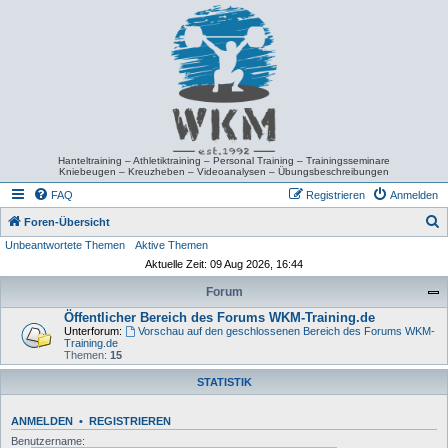
Hanteltraining – Athletiktraining – Personal Training – Trainingsseminare
Kniebeugen – Kreuzheben – Videoanalysen – Übungsbeschreibungen
FAQ
Registrieren
Anmelden
S
Foren-Übersicht
Unbeantwortete Themen
Aktive Themen
u
Aktuelle Zeit: 09 Aug 2026, 16:44
c
Forum
h
Öffentlicher Bereich des Forums WKM-Training.de
e
Unterforum:
Vorschau auf den geschlossenen Bereich des Forums WKM-
Training.de
Themen:
15
STATISTIK
ANMELDEN
•
REGISTRIEREN
Benutzername: