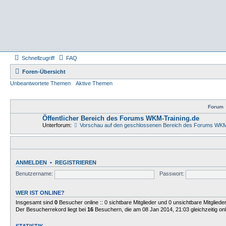
Schnellzugriff
FAQ
Foren-Übersicht
Unbeantwortete Themen
Aktive Themen
Forum
Öffentlicher Bereich des Forums WKM-Training.de
Unterforum:
Vorschau auf den geschlossenen Bereich des Forums WKM
ANMELDEN
•
REGISTRIEREN
Benutzername:
Passwort:
WER IST ONLINE?
Insgesamt sind
0
Besucher online :: 0 sichtbare Mitglieder und 0 unsichtbare Mitglied
Der Besucherrekord liegt bei
16
Besuchern, die am 08 Jan 2014, 21:03 gleichzeitig on
STATISTIK