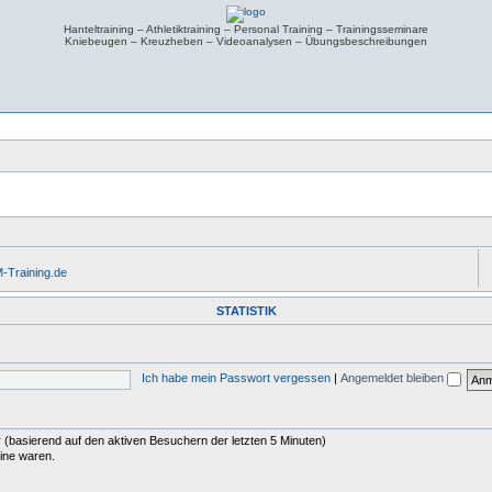
Hanteltraining – Athletiktraining – Personal Training – Trainingsseminare
Kniebeugen – Kreuzheben – Videoanalysen – Übungsbeschreibungen
-Training.de
STATISTIK
Ich habe mein Passwort vergessen
|
Angemeldet bleiben
er (basierend auf den aktiven Besuchern der letzten 5 Minuten)
line waren.