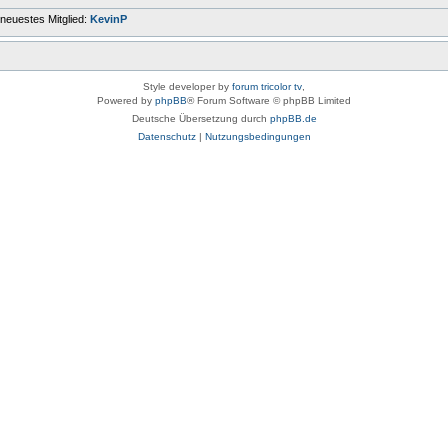
neuestes Mitglied:
KevinP
Style developer by
forum tricolor tv
,
Powered by
phpBB
® Forum Software © phpBB Limited
Deutsche Übersetzung durch
phpBB.de
Datenschutz
|
Nutzungsbedingungen