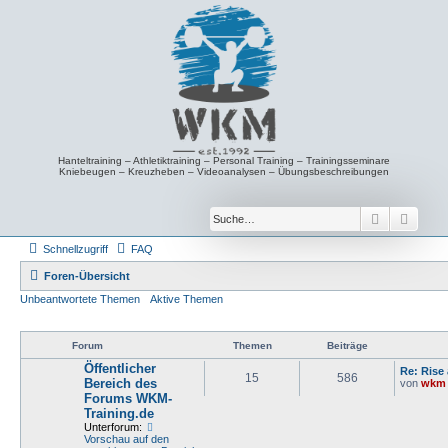
Hanteltraining – Athletiktraining – Personal Training – Trainingsseminare
Kniebeugen – Kreuzheben – Videoanalysen – Übungsbeschreibungen
Suche
Erwei
Schnellzugriff
FAQ
Foren-Übersicht
Unbeantwortete Themen
Aktive Themen
Forum
Themen
Beiträge
Öffentlicher
Re: Rise
15
586
Bereich des
von
wkm
Forums WKM-
Training.de
Unterforum:
Vorschau auf den