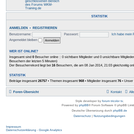
geschlossenen Bereich
des Forums WKM-
Training.de
STATISTIK
ANMELDEN
•
REGISTRIEREN
Benutzername:
Passwort:
Ich habe mein
Angemeldet bleiben
WER IST ONLINE?
Insgesamt sind
0
Besucher online :: 0 sichtbare Mitglieder und 0 unsichtbare Mitgliede
Besuchern der letzten 5 Minuten)
Der Besucherrekord liegt bei
16
Besuchern, die am 08 Jan 2014, 21:03 gleichzeitig on
STATISTIK
Beiträge insgesamt
26757
• Themen insgesamt
968
• Mitglieder insgesamt
76
• Unser 
Foren-Übersicht
Kontakt
All
Style developer by
forum tricolor tv
,
Powered by
phpBB
® Forum Software © phpBB Limi
Deutsche Übersetzung durch
phpBB.de
Datenschutz
|
Nutzungsbedingungen
Impressum
Datenschutzerklärung - Google Analytics