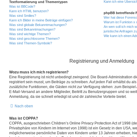
Kann ich eine Übersich
Textformatierung und Thementypen
Was ist BBCode?
Kann ich HTML benutzen?
phpBB betreffende 
Was sind Smilies?
Wer hat diese Forenso
Kann ich Bilder in meine Beiträge einfügen?
Warum ist Funktion x o
Was sind globale Bekanntmachungen?
An wen soll ich mich 
Was sind Bekanntmachungen?
juristische Anfragen 
Was sind wichtige Themen?
Wie kann ich einen Ad
Was sind geschlossene Themen?
Was sind Themen-Symbole?
Registrierung und Anmeldung
Wozu muss ich mich registrieren?
Eine Registrierung ist nicht unbedingt zwingend. Die Board-Administration d
registriert sein musst, um Beiträge zu schreiben. Auf jeden Fall erhältst du als r
zusätzliche Funktionen, die Gästen nicht zur Verfügung stehen: zum Beispiel A
E-Mail-Versand an andere Mitglieder, Beitritt zu Benutzergruppen und so weit
Anmeldung, da sie schnell erledigt ist und dir zahlreiche Vorteile bietet.
Nach oben
Was ist COPPA?
COPPA, ausgeschrieben Children’s Online Privacy Protection Act of 1998 (d
Privatsphäre von Kindern im Internet von 1998) ist ein Gesetz in den USA, we
möglicherweise persönliche Daten von Kindern unter 13 Jahren erheben, hie