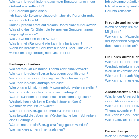
Wie kann ich verhindern, dass mein Benutzername in der
Ich bekomme ständig 
Online-Liste auftaucht?
Ich habe eine Spam-E-
Die Forenuhr geht falsch!
Forums erhalten!
Ich habe die Zeitzone eingestellt, aber die Forenuhr geht
immer noch falsch!
Freunde und ignorier
Meine Sprache steht auf diesem Board nicht zur Auswahl!
Wozu benötige ich die 
Was sind das für Bilder, die bei meinem Benutzernamen
Mitglieder?
angezeigt werden?
Wie kann ich Mitgliede
Wie verwende ich einen Avatar?
der ignorierten Mitgli
Was ist mein Rang und wie kann ich ihn ändern?
den Listen entfernen?
Wenn ich bei einem Benutzer auf den E-Mail-Link klicke,
werde ich aufgefordert, mich anzumelden.
Die Foren durchsuc
Wie kann ich ein For
Beiträge schreiben
Weshalb erhalte ich b
Wie erstelle ich ein neues Thema oder eine Antwort?
Warum bekomme ich be
Wie kann ich einen Beitrag bearbeiten oder löschen?
Wie kann ich nach Mit
Wie kann ich meinem Beitrag eine Signatur anfügen?
Wie kann ich meine ei
Wie kann ich eine Umfrage erstellen?
Wieso kann ich nicht mehr Antwortmöglichkeiten erstellen?
Abonnements und L
Wie bearbeite oder lösche ich eine Umfrage?
Was ist der Untersch
Warum kann ich auf bestimmte Foren nicht zugreifen?
einem Abonnements fü
Weshalb kann ich keine Dateianhänge anfügen?
Wie kann ich ein Lese
Weshalb wurde ich verwarnt?
Thema abonnieren?
Wie kann ich Beiträge den Moderatoren melden?
Wie kann ich ein Foru
Was bewirkt die „Speichern“-Schaltfläche beim Schreiben
Wie deaktiviere ich m
eines Beitrags?
Warum muss mein Beitrag erst freigegeben werden?
Wie markiere ich ein Thema als neu?
Dateianhänge
Welche Dateianhänge 