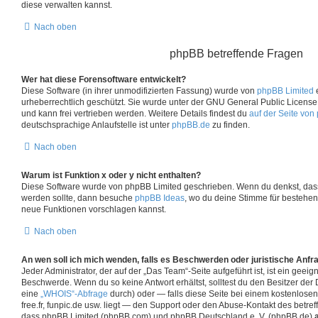
diese verwalten kannst.
Nach oben
phpBB betreffende Fragen
Wer hat diese Forensoftware entwickelt?
Diese Software (in ihrer unmodifizierten Fassung) wurde von
phpBB Limited
e
urheberrechtlich geschützt. Sie wurde unter der GNU General Public License, 
und kann frei vertrieben werden. Weitere Details findest du
auf der Seite von
deutschsprachige Anlaufstelle ist unter
phpBB.de
zu finden.
Nach oben
Warum ist Funktion x oder y nicht enthalten?
Diese Software wurde von phpBB Limited geschrieben. Wenn du denkst, dass
werden sollte, dann besuche
phpBB Ideas
, wo du deine Stimme für bestehe
neue Funktionen vorschlagen kannst.
Nach oben
An wen soll ich mich wenden, falls es Beschwerden oder juristische Anf
Jeder Administrator, der auf der „Das Team“-Seite aufgeführt ist, ist ein geeig
Beschwerde. Wenn du so keine Antwort erhältst, solltest du den Besitzer der
eine
„WHOIS“-Abfrage
durch) oder — falls diese Seite bei einem kostenlosen
free.fr, funpic.de usw. liegt — den Support oder den Abuse-Kontakt des betref
dass phpBB Limited (phpBB.com) und phpBB Deutschland e. V. (phpBB.de)