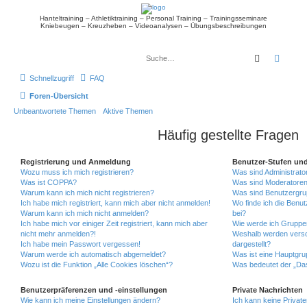
Hanteltraining – Athletiktraining – Personal Training – Trainingsseminare
Kniebeugen – Kreuzheben – Videoanalysen – Übungsbeschreibungen
Suche
Erwei
Schnellzugriff
FAQ
Foren-Übersicht
Unbeantwortete Themen
Aktive Themen
Häufig gestellte Fragen
Registrierung und Anmeldung
Benutzer-Stufen un
Wozu muss ich mich registrieren?
Was sind Administrato
Was ist COPPA?
Was sind Moderatore
Warum kann ich mich nicht registrieren?
Was sind Benutzergr
Ich habe mich registriert, kann mich aber nicht anmelden!
Wo finde ich die Benut
Warum kann ich mich nicht anmelden?
bei?
Ich habe mich vor einiger Zeit registriert, kann mich aber
Wie werde ich Gruppen
nicht mehr anmelden?!
Weshalb werden versc
Ich habe mein Passwort vergessen!
dargestellt?
Warum werde ich automatisch abgemeldet?
Was ist eine Hauptgr
Wozu ist die Funktion „Alle Cookies löschen“?
Was bedeutet der „Das
Benutzerpräferenzen und -einstellungen
Private Nachrichten
Wie kann ich meine Einstellungen ändern?
Ich kann keine Privat