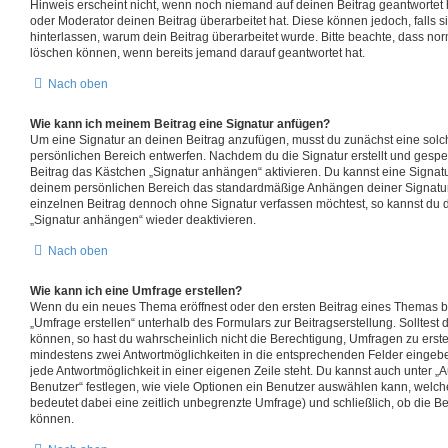
Hinweis erscheint nicht, wenn noch niemand auf deinen Beitrag geantwortet 
oder Moderator deinen Beitrag überarbeitet hat. Diese können jedoch, falls sie
hinterlassen, warum dein Beitrag überarbeitet wurde. Bitte beachte, dass nor
löschen können, wenn bereits jemand darauf geantwortet hat.
Nach oben
Wie kann ich meinem Beitrag eine Signatur anfügen?
Um eine Signatur an deinen Beitrag anzufügen, musst du zunächst eine solc
persönlichen Bereich entwerfen. Nachdem du die Signatur erstellt und gespei
Beitrag das Kästchen „Signatur anhängen“ aktivieren. Du kannst eine Signat
deinem persönlichen Bereich das standardmäßige Anhängen deiner Signatur 
einzelnen Beitrag dennoch ohne Signatur verfassen möchtest, so kannst du d
„Signatur anhängen“ wieder deaktivieren.
Nach oben
Wie kann ich eine Umfrage erstellen?
Wenn du ein neues Thema eröffnest oder den ersten Beitrag eines Themas bea
„Umfrage erstellen“ unterhalb des Formulars zur Beitragserstellung. Solltest
können, so hast du wahrscheinlich nicht die Berechtigung, Umfragen zu erstell
mindestens zwei Antwortmöglichkeiten in die entsprechenden Felder eingebe
jede Antwortmöglichkeit in einer eigenen Zeile steht. Du kannst auch unter 
Benutzer“ festlegen, wie viele Optionen ein Benutzer auswählen kann, welches 
bedeutet dabei eine zeitlich unbegrenzte Umfrage) und schließlich, ob die 
können.