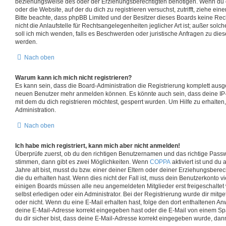
beziehungsweise des oder der Erziehungsberechtigten benötigen. Wenn du dir
oder die Website, auf der du dich zu registrieren versuchst, zutrifft, ziehe ein
Bitte beachte, dass phpBB Limited und der Besitzer dieses Boards keine Re
nicht die Anlaufstelle für Rechtsangelegenheiten jeglicher Art ist; außer solc
soll ich mich wenden, falls es Beschwerden oder juristische Anfragen zu di
werden.
Nach oben
Warum kann ich mich nicht registrieren?
Es kann sein, dass die Board-Administration die Registrierung komplett ausge
neuen Benutzer mehr anmelden können. Es könnte auch sein, dass deine IP
mit dem du dich registrieren möchtest, gesperrt wurden. Um Hilfe zu erhalten
Administration.
Nach oben
Ich habe mich registriert, kann mich aber nicht anmelden!
Überprüfe zuerst, ob du den richtigen Benutzernamen und das richtige Pass
stimmen, dann gibt es zwei Möglichkeiten. Wenn
COPPA
aktiviert ist und du
Jahre alt bist, musst du bzw. einer deiner Eltern oder deiner Erziehungsber
die du erhalten hast. Wenn dies nicht der Fall ist, muss dein Benutzerkonto vie
einigen Boards müssen alle neu angemeldeten Mitglieder erst freigeschalte
selbst erledigen oder ein Administrator. Bei der Registrierung wurde dir mitgete
oder nicht. Wenn du eine E-Mail erhalten hast, folge den dort enthaltenen A
deine E-Mail-Adresse korrekt eingegeben hast oder die E-Mail von einem Sp
du dir sicher bist, dass deine E-Mail-Adresse korrekt eingegeben wurde, dann