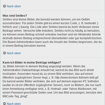
Nach oben
Was sind Smilies?
Smilies sind kleine Bilder, die benutzt werden können, um ein Gefühl
auszudrücken. Für jeden Smilie gibt es einen kurzen Code, z. B. bedeutet :)
fröhlich und :( traurig. Die Liste aller Smilies kannst du beim Verfassen eines
Beitrags sehen. Versuche bitte trotzdem, Smilies nicht zu häufig zu benutzen,
sie können einen Beitrag schnell unlesbar machen und ein Moderator könnte
deshalb deinen Beitrag entsprechend überarbeiten oder gar komplett löschen.
Die Board-Administration kann auch die Anzahl der Smilies begrenzen, die du
in einem Beitrag benutzen kannst.
Nach oben
Kann ich Bilder in meine Beiträge einfügen?
Ja, Bilder können in deinem Beitrag angezeigt werden. Wenn die
Administration Dateianhänge erlaubt hat, kannst du das Bild auch direkt
hochladen. Ansonsten musst du zu einem Bild verlinken, das auf einem
öffentlich zugänglichen Server liegt, z. B. http://www.domain.tld/mein-bild.gif.
Du kannst weder Bilder verlinken, die sich auf deinem eigenen PC befinden
(außer es ist ein öffentlich zugänglicher Server), noch zu Bildern, die nur nach
einer Anmeldung verfügbar sind, z. B. Hotmail- oder Yahoo-Mailboxen, mit
einem Passwort geschützte Seiten usw. Um das Bild anzuzeigen, benutze den
BBCode-Tag „[img]“.
Nach oben