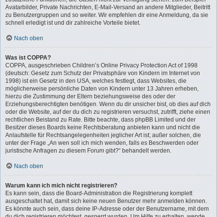
Avatarbilder, Private Nachrichten, E-Mail-Versand an andere Mitglieder, Beitritt
zu Benutzergruppen und so weiter. Wir empfehlen dir eine Anmeldung, da sie
schnell erledigt ist und dir zahlreiche Vorteile bietet.
Nach oben
Was ist COPPA?
COPPA, ausgeschrieben Children’s Online Privacy Protection Act of 1998
(deutsch: Gesetz zum Schutz der Privatsphäre von Kindern im Internet von
1998) ist ein Gesetz in den USA, welches festlegt, dass Websites, die
möglicherweise persönliche Daten von Kindern unter 13 Jahren erheben,
hierzu die Zustimmung der Eltern beziehungsweise des oder der
Erziehungsberechtigten benötigen. Wenn du dir unsicher bist, ob dies auf dich
oder die Website, auf der du dich zu registrieren versuchst, zutrifft, ziehe einen
rechtlichen Beistand zu Rate. Bitte beachte, dass phpBB Limited und der
Besitzer dieses Boards keine Rechtsberatung anbieten kann und nicht die
Anlaufstelle für Rechtsangelegenheiten jeglicher Art ist; außer solchen, die
unter der Frage „An wen soll ich mich wenden, falls es Beschwerden oder
juristische Anfragen zu diesem Forum gibt?“ behandelt werden.
Nach oben
Warum kann ich mich nicht registrieren?
Es kann sein, dass die Board-Administration die Registrierung komplett
ausgeschaltet hat, damit sich keine neuen Benutzer mehr anmelden können.
Es könnte auch sein, dass deine IP-Adresse oder der Benutzername, mit dem
du dich registrieren möchtest, gesperrt wurden. Um Hilfe zu erhalten, wende