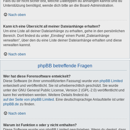
Falls du dir nicht sicher bist, welche Dateitypen du anhängen kannst und du
Unterstützung benötigst, wende dich bitte an die Board-Administration.
Nach oben
Kann ich eine Übersicht all meiner Dateianhänge erhalten?
Um eine Liste all deiner Dateianhänge zu erhalten, gehe in den persönlichen
Bereich. Dort findest du unter „Einstieg“ einen Punkt „Dateianhänge
verwalten“, über den du eine Liste deiner Dateianhänge erhalten und diese
verwalten kannst.
Nach oben
phpBB betreffende Fragen
Wer hat diese Forensoftware entwickelt?
Diese Software (in ihrer unmodifizierten Fassung) wurde von
phpBB Limited
entwickelt und veröffentlicht. Sie ist urheberrechtlich geschützt. Sie wurde
unter der GNU General Public License, Version 2 (GPL-2.0) veröffentlicht und
kann frei vertrieben werden. Weitere Details findest du
auf der Seite von phpBB Limited
. Eine deutschsprachige Anlaufstelle ist unter
phpBB.de
zu finden.
Nach oben
Warum ist Funktion x oder y nicht enthalten?
Diese Software wurde von phpBB Limited geschrieben. Wenn du denkst, dass