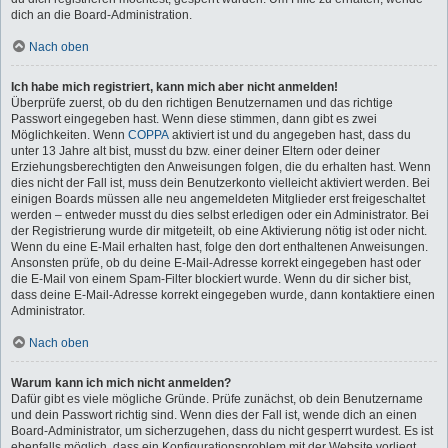
dich an die Board-Administration.
Nach oben
Ich habe mich registriert, kann mich aber nicht anmelden!
Überprüfe zuerst, ob du den richtigen Benutzernamen und das richtige
Passwort eingegeben hast. Wenn diese stimmen, dann gibt es zwei
Möglichkeiten. Wenn
COPPA
aktiviert ist und du angegeben hast, dass du
unter 13 Jahre alt bist, musst du bzw. einer deiner Eltern oder deiner
Erziehungsberechtigten den Anweisungen folgen, die du erhalten hast. Wenn
dies nicht der Fall ist, muss dein Benutzerkonto vielleicht aktiviert werden. Bei
einigen Boards müssen alle neu angemeldeten Mitglieder erst freigeschaltet
werden – entweder musst du dies selbst erledigen oder ein Administrator. Bei
der Registrierung wurde dir mitgeteilt, ob eine Aktivierung nötig ist oder nicht.
Wenn du eine E-Mail erhalten hast, folge den dort enthaltenen Anweisungen.
Ansonsten prüfe, ob du deine E-Mail-Adresse korrekt eingegeben hast oder
die E-Mail von einem Spam-Filter blockiert wurde. Wenn du dir sicher bist,
dass deine E-Mail-Adresse korrekt eingegeben wurde, dann kontaktiere einen
Administrator.
Nach oben
Warum kann ich mich nicht anmelden?
Dafür gibt es viele mögliche Gründe. Prüfe zunächst, ob dein Benutzername
und dein Passwort richtig sind. Wenn dies der Fall ist, wende dich an einen
Board-Administrator, um sicherzugehen, dass du nicht gesperrt wurdest. Es ist
ebenfalls möglich, dass ein Konfigurationsproblem mit der Website vorliegt,