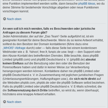
eine Funktion implementiert werden sollte, dann besuche
phpBB Ideas
, wo du
deine Stimme für bestehende Vorschläge abgeben oder neue Funktionen
vorschlagen kannst.
Nach oben
An wen soll ich mich wenden, falls es Beschwerden oder juristische
Anfragen zu diesem Forum gibt?
Jeder Administrator, der auf der „Das Team“-Seite aufgeführt ist, ist ein
geeigneter Kontakt für deine Beschwerde. Wenn du so keine Antwort erhältst,
solltest du den Besitzer der Domain kontaktieren (führe dazu eine
„WHOIS“-Abfrage
durch) oder — falls diese Seite bei einem kostenlosen
Webhoster wie z. B. Yahoo!, free.fr, funpic.de usw. liegt — den Support oder
den Abuse-Kontakt des betreffenden Dienstes. Bitte beachte, dass phpBB
Limited (phpBB.com) und phpBB Deutschland e. V. (phpBB.de)
absolut
keinen Einfluss
auf die Benutzung oder den oder die Benutzer der
Forensoftware haben und dafür in keiner Weise zur Verantwortung
herangezogen werden können. Kontaktiere daher nie phpBB Limited oder
phpBB Deutschland e. V. in Zusammenhang mit jeglichen juristischen Fragen
(Unterlassungserklärungen, Haftungsfragen usw.), die
sich nicht direkt
auf
die Websiten phpbb.com, phpbb.de oder die phpBB-Software selbst beziehen.
Falls du phpBB Limited oder phpBB Deutschland e. V. E-Mails schreibst, die
die
Softwarenutzung durch Dritte
betreffen, so wirst du, wenn überhaupt,
höchstens eine knappe Antwort erhalten.
Nach oben