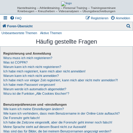
Hanteltraining – Athletiktraining – Personal Training – Trainingsseminare
Kniebeugen – Kreuzheben – Videoanalysen – Übungsbeschreibungen
FAQ
Registrieren
Anmelden
S
Foren-Übersicht
Unbeantwortete Themen
Aktive Themen
u
Häufig gestellte Fragen
c
h
Registrierung und Anmeldung
e
Wozu muss ich mich registrieren?
Was ist COPPA?
Warum kann ich mich nicht registrieren?
Ich habe mich registriert, kann mich aber nicht anmelden!
Warum kann ich mich nicht anmelden?
Ich habe mich vor einiger Zeit registriert, kann mich aber nicht mehr anmelden?!
Ich habe mein Passwort vergessen!
Warum werde ich automatisch abgemeldet?
Wozu ist die Funktion „Alle Cookies löschen“?
Benutzerpräferenzen und -einstellungen
Wie kann ich meine Einstellungen ändern?
Wie kann ich verhindern, dass mein Benutzername in der Online-Liste auftaucht?
Die Forenuhr geht falsch!
Ich habe die Zeitzone eingestellt, aber die Forenuhr geht immer noch falsch!
Meine Sprache steht auf diesem Board nicht zur Auswahl!
Was sind das für Bilder, die bei meinem Benutzernamen angezeigt werden?