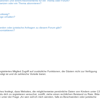
sezeichen und einem Abonnements für ein Thema oder Forum?
 setzen oder ein Thema abonnieren?
ulässig?
nge erhalten?
erden oder juristische Anfragen zu diesem Forum gibt?
kontaktieren?
gistriertes Mitglied Zugriff auf zusätzliche Funktionen, die Gästen nicht zur Verfügung
gt ist und dir zahlreiche Vorteile bietet.
hes festlegt, dass Websites, die möglicherweise persönliche Daten von Kindern unter 13
ich zu registrieren versuchst, zutrifft, ziehe einen rechtlichen Beistand zu Rate. Bitte
 unter der Frage „An wen soll ich mich wenden, falls es Beschwerden oder juristische