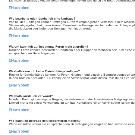
Die maximal zulässige Anzahl von Antwortmöglichkeiten wird durch die Board-Administratio
Nach oben
Wie bearbeite oder lösche ich eine Umfrage?
Wie bei den Beiträgen können Umfragen nur vom ursprünglichen Verfasser, einem Moderato
Stimme abgegeben hat, dann können Benutzer die Umfrage löschen oder die Umfrageoption
die Manipulation von laufenden Umfragen verhindert werden.
Nach oben
Warum kann ich auf bestimmte Foren nicht zugreifen?
Manche Foren können bestimmten Benutzern oder Gruppen vorbehalten sein. Um diese ein
entsprechenden Berechtigungen.
Nach oben
Weshalb kann ich keine Dateianhänge anfügen?
Rechte für Dateianhänge können für Foren, Gruppen und einzelne Benutzer vergeben werd
dürfen Dateien hochladen. Du kannst einen Administrator kontaktieren, falls du dir nicht 
Nach oben
Weshalb wurde ich verwarnt?
In jedem Board gibt es eigene Regeln, die meistens von der Administration festgelegt wer
Limited nichts mit dieser Verwarnung zu tun hat. Kontaktiere einen Administrator, sofern du 
Nach oben
Wie kann ich Beiträge den Moderatoren melden?
Wenn ein Administrator die entsprechenden Berechtigungen vergeben hat, siehst du eine S
Nach oben