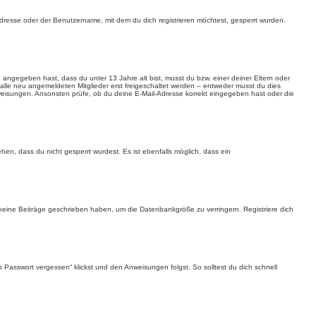
dresse oder der Benutzername, mit dem du dich registrieren möchtest, gesperrt wurden.
du angegeben hast, dass du unter 13 Jahre alt bist, musst du bzw. einer deiner Eltern oder
 alle neu angemeldeten Mitglieder erst freigeschaltet werden – entweder musst du dies
n Anweisungen. Ansonsten prüfe, ob du deine E-Mail-Adresse korrekt eingegeben hast oder die
en, dass du nicht gesperrt wurdest. Es ist ebenfalls möglich, dass ein
 keine Beiträge geschrieben haben, um die Datenbankgröße zu verringern. Registriere dich
n Passwort vergessen“ klickst und den Anweisungen folgst. So solltest du dich schnell