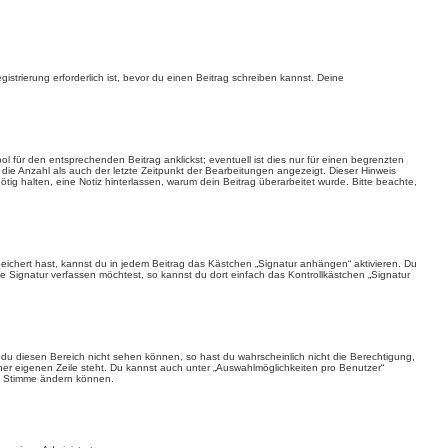
trierung erforderlich ist, bevor du einen Beitrag schreiben kannst. Deine
 für den entsprechenden Beitrag anklickst; eventuell ist dies nur für einen begrenzten
 die Anzahl als auch der letzte Zeitpunkt der Bearbeitungen angezeigt. Dieser Hinweis
tig halten, eine Notiz hinterlassen, warum dein Beitrag überarbeitet wurde. Bitte beachte,
eichert hast, kannst du in jedem Beitrag das Kästchen „Signatur anhängen“ aktivieren. Du
Signatur verfassen möchtest, so kannst du dort einfach das Kontrollkästchen „Signatur
t du diesen Bereich nicht sehen können, so hast du wahrscheinlich nicht die Berechtigung,
iner eigenen Zeile steht. Du kannst auch unter „Auswahlmöglichkeiten pro Benutzer“
hre Stimme ändern können.