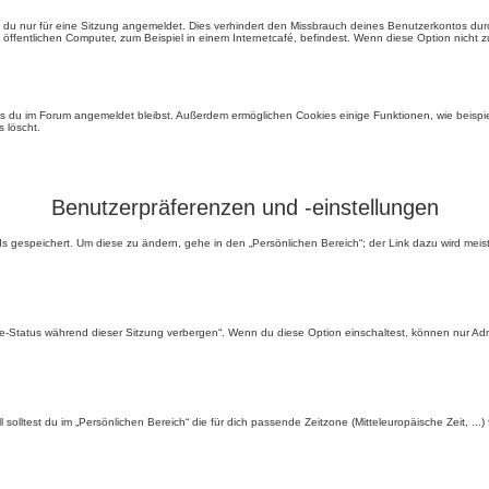
 du nur für eine Sitzung angemeldet. Dies verhindert den Missbrauch deines Benutzerkontos du
ffentlichen Computer, zum Beispiel in einem Internetcafé, befindest. Wenn diese Option nicht z
ass du im Forum angemeldet bleibst. Außerdem ermöglichen Cookies einige Funktionen, wie beispie
 löscht.
Benutzerpräferenzen und -einstellungen
ds gespeichert. Um diese zu ändern, gehe in den „Persönlichen Bereich“; der Link dazu wird mei
ne-Status während dieser Sitzung verbergen“. Wenn du diese Option einschaltest, können nur Adm
 solltest du im „Persönlichen Bereich“ die für dich passende Zeitzone (Mitteleuropäische Zeit, ..