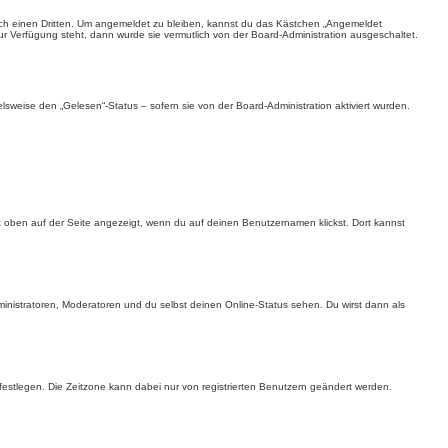
rch einen Dritten. Um angemeldet zu bleiben, kannst du das Kästchen „Angemeldet
ur Verfügung steht, dann wurde sie vermutlich von der Board-Administration ausgeschaltet.
lsweise den „Gelesen“-Status – sofern sie von der Board-Administration aktiviert wurden.
st oben auf der Seite angezeigt, wenn du auf deinen Benutzernamen klickst. Dort kannst
inistratoren, Moderatoren und du selbst deinen Online-Status sehen. Du wirst dann als
.) festlegen. Die Zeitzone kann dabei nur von registrierten Benutzern geändert werden.