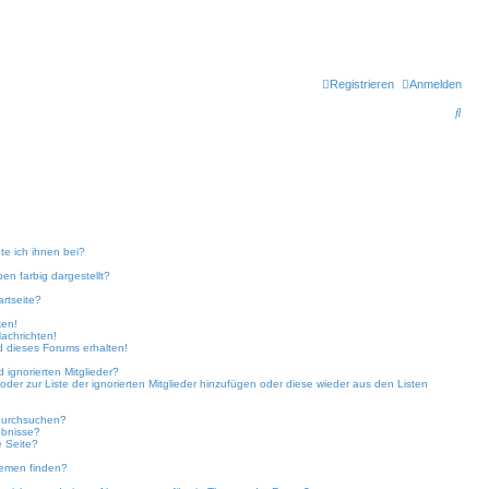
Registrieren
Anmelden
S
u
c
h
e
te ich ihnen bei?
n farbig dargestellt?
rtseite?
ken!
achrichten!
d dieses Forums erhalten!
 ignorierten Mitglieder?
 oder zur Liste der ignorierten Mitglieder hinzufügen oder diese wieder aus den Listen
 durchsuchen?
ebnisse?
 Seite?
hemen finden?