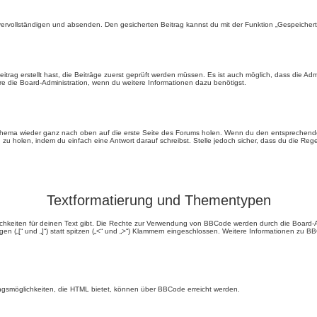
ervollständigen und absenden. Den gesicherten Beitrag kannst du mit der Funktion „Gespeichert
rag erstellt hast, die Beiträge zuerst geprüft werden müssen. Es ist auch möglich, dass die Adm
ere die Board-Administration, wenn du weitere Informationen dazu benötigst.
hema wieder ganz nach oben auf die erste Seite des Forums holen. Wenn du den entsprechenden Li
u holen, indem du einfach eine Antwort darauf schreibst. Stelle jedoch sicher, dass du die Rege
Textformatierung und Thementypen
chkeiten für deinen Text gibt. Die Rechte zur Verwendung von BBCode werden durch die Board-A
(„[“ und „]“) statt spitzen („<“ und „>“) Klammern eingeschlossen. Weitere Informationen zu BBCo
ungsmöglichkeiten, die HTML bietet, können über BBCode erreicht werden.