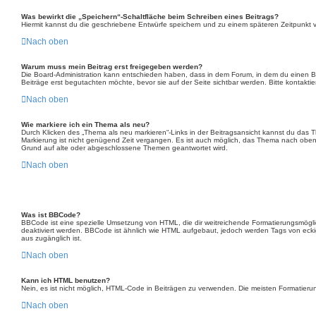
Was bewirkt die „Speichern“-Schaltfläche beim Schreiben eines Beitrags?
Hiermit kannst du die geschriebene Entwürfe speichern und zu einem späteren Zeitpunkt v
Nach oben
Warum muss mein Beitrag erst freigegeben werden?
Die Board-Administration kann entschieden haben, dass in dem Forum, in dem du einen Beit
Beiträge erst begutachten möchte, bevor sie auf der Seite sichtbar werden. Bitte kontakti
Nach oben
Wie markiere ich ein Thema als neu?
Durch Klicken des „Thema als neu markieren“-Links in der Beitragsansicht kannst du das T
Markierung ist nicht genügend Zeit vergangen. Es ist auch möglich, das Thema nach oben z
Grund auf alte oder abgeschlossene Themen geantwortet wird.
Nach oben
Was ist BBCode?
BBCode ist eine spezielle Umsetzung von HTML, die dir weitreichende Formatierungsmögli
deaktiviert werden. BBCode ist ähnlich wie HTML aufgebaut, jedoch werden Tags von eckigen 
aus zugänglich ist.
Nach oben
Kann ich HTML benutzen?
Nein, es ist nicht möglich, HTML-Code in Beiträgen zu verwenden. Die meisten Formatier
Nach oben