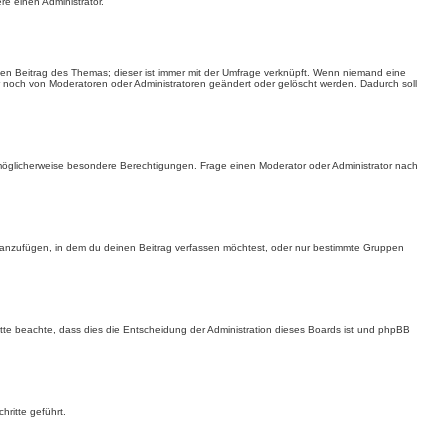
re einen Administrator.
en Beitrag des Themas; dieser ist immer mit der Umfrage verknüpft. Wenn niemand eine
 noch von Moderatoren oder Administratoren geändert oder gelöscht werden. Dadurch soll
öglicherweise besondere Berechtigungen. Frage einen Moderator oder Administrator nach
 anzufügen, in dem du deinen Beitrag verfassen möchtest, oder nur bestimmte Gruppen
itte beachte, dass dies die Entscheidung der Administration dieses Boards ist und phpBB
ritte geführt.