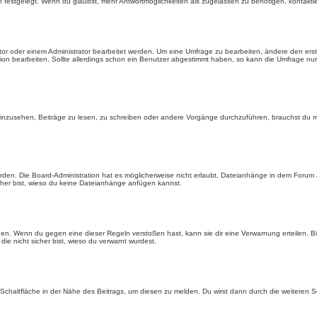
n festgelegt. Wenn du glaubst, mehr Antwortmöglichkeiten als zugelassen zu benötigen, kontaktie
r oder einem Administrator bearbeitet werden. Um eine Umfrage zu bearbeiten, ändere den erst
 bearbeiten. Sollte allerdings schon ein Benutzer abgestimmt haben, so kann die Umfrage nur
zusehen, Beiträge zu lesen, zu schreiben oder andere Vorgänge durchzuführen, brauchst du m
en. Die Board-Administration hat es möglicherweise nicht erlaubt, Dateianhänge in dem Forum
sicher bist, wieso du keine Dateianhänge anfügen kannst.
den. Wenn du gegen eine dieser Regeln verstoßen hast, kann sie dir eine Verwarnung erteilen. B
die nicht sicher bist, wieso du verwarnt wurdest.
chaltfläche in der Nähe des Beitrags, um diesen zu melden. Du wirst dann durch die weiteren Sch