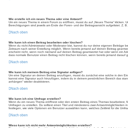
Wie erstelle ich ein neues Thema oder eine Antwort?
Um ein neues Thema in einem Forum zu eröffnen, musst du auf „Neues Thema“ klicken. Um au
Berechtigungen sind jeweils am Ende der Foren- und der Beitragsansicht aufgelistet. Z. B.
Nach oben
Wie kann ich einen Beitrag bearbeiten oder löschen?
Wenn du nicht Administrator oder Moderator bist, kannst du nur deine eigenen Beiträge be
Zeitraum nach seiner Erstellung möglich. Wenn bereits jemand auf deinen Beitrag geantwor
erscheint nicht, wenn noch niemand auf deinen Beitrag geantwortet hat oder wenn ein Admin
dass normale Benutzer einen Beitrag nicht löschen können, wenn bereits jemand darauf g
Nach oben
Wie kann ich meinem Beitrag eine Signatur anfügen?
Um eine Signatur an deinen Beitrag anzufügen, musst du zunächst eine solche in den Eins
kannst eine Signatur auch hinzufügen, indem du in deinem persönlichen Bereich das stan
anhängen“ wieder deaktivieren.
Nach oben
Wie kann ich eine Umfrage erstellen?
Wenn du ein neues Thema eröffnest oder den ersten Beitrag eines Themas bearbeitest, find
Umfragen zu erstellen. Du solltest einen Titel und mindestens zwei Antwortmöglichkeiten 
festlegen, wie viele Optionen ein Benutzer auswählen kann, welches Zeitlimit für die Umfr
Nach oben
Wieso kann ich nicht mehr Antwortmöglichkeiten erstellen?