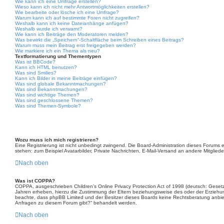
Wie kann ich eine Umfrage erstellen?
Wieso kann ich nicht mehr Antwortmöglichkeiten erstellen?
Wie bearbeite oder lösche ich eine Umfrage?
Warum kann ich auf bestimmte Foren nicht zugreifen?
Weshalb kann ich keine Dateianhänge anfügen?
Weshalb wurde ich verwarnt?
Wie kann ich Beiträge den Moderatoren melden?
Was bewirkt die „Speichern“-Schaltfläche beim Schreiben eines Beitrags?
Warum muss mein Beitrag erst freigegeben werden?
Wie markiere ich ein Thema als neu?
Textformatierung und Thementypen
Was ist BBCode?
Kann ich HTML benutzen?
Was sind Smilies?
Kann ich Bilder in meine Beiträge einfügen?
Was sind globale Bekanntmachungen?
Was sind Bekanntmachungen?
Was sind wichtige Themen?
Was sind geschlossene Themen?
Was sind Themen-Symbole?
Wozu muss ich mich registrieren?
Eine Registrierung ist nicht unbedingt zwingend. Die Board-Administration dieses Forums ent
stehen: zum Beispiel Avatarbilder, Private Nachrichten, E-Mail-Versand an andere Mitglieder,
Nach oben
Was ist COPPA?
COPPA, ausgeschrieben Children’s Online Privacy Protection Act of 1998 (deutsch: Gesetz
Jahren erheben, hierzu die Zustimmung der Eltern beziehungsweise des oder der Erziehungsbe
beachte, dass phpBB Limited und der Besitzer dieses Boards keine Rechtsberatung anbieten
Anfragen zu diesem Forum gibt?“ behandelt werden.
Nach oben