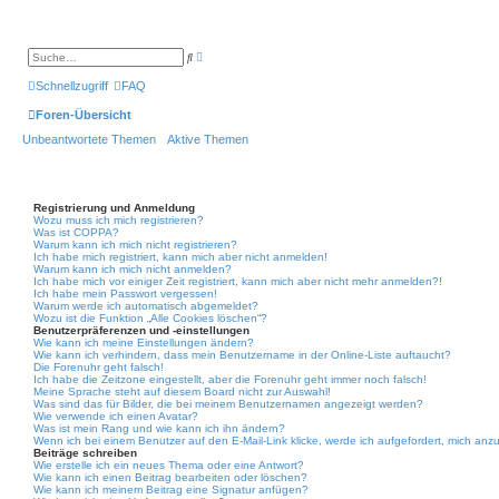
E
S
r
u
w
c
Schnellzugriff
FAQ
e
h
i
e
Foren-Übersicht
t
e
Unbeantwortete Themen
Aktive Themen
r
t
e
S
u
c
Registrierung und Anmeldung
h
Wozu muss ich mich registrieren?
e
Was ist COPPA?
Warum kann ich mich nicht registrieren?
Ich habe mich registriert, kann mich aber nicht anmelden!
Warum kann ich mich nicht anmelden?
Ich habe mich vor einiger Zeit registriert, kann mich aber nicht mehr anmelden?!
Ich habe mein Passwort vergessen!
Warum werde ich automatisch abgemeldet?
Wozu ist die Funktion „Alle Cookies löschen“?
Benutzerpräferenzen und -einstellungen
Wie kann ich meine Einstellungen ändern?
Wie kann ich verhindern, dass mein Benutzername in der Online-Liste auftaucht?
Die Forenuhr geht falsch!
Ich habe die Zeitzone eingestellt, aber die Forenuhr geht immer noch falsch!
Meine Sprache steht auf diesem Board nicht zur Auswahl!
Was sind das für Bilder, die bei meinem Benutzernamen angezeigt werden?
Wie verwende ich einen Avatar?
Was ist mein Rang und wie kann ich ihn ändern?
Wenn ich bei einem Benutzer auf den E-Mail-Link klicke, werde ich aufgefordert, mich anz
Beiträge schreiben
Wie erstelle ich ein neues Thema oder eine Antwort?
Wie kann ich einen Beitrag bearbeiten oder löschen?
Wie kann ich meinem Beitrag eine Signatur anfügen?