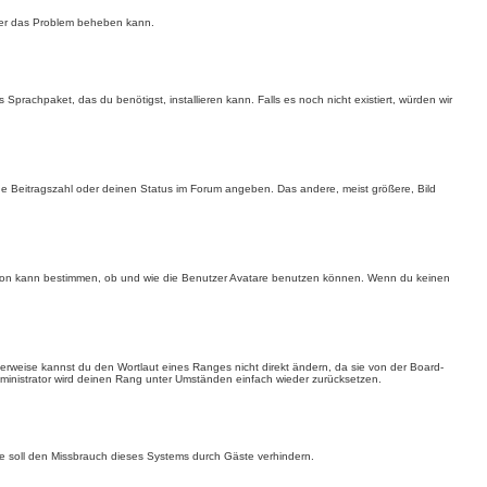
mit er das Problem beheben kann.
Sprachpaket, das du benötigst, installieren kann. Falls es noch nicht existiert, würden wir
ine Beitragszahl oder deinen Status im Forum angeben. Das andere, meist größere, Bild
ration kann bestimmen, ob und wie die Benutzer Avatare benutzen können. Wenn du keinen
lerweise kannst du den Wortlaut eines Ranges nicht direkt ändern, da sie von der Board-
dministrator wird deinen Rang unter Umständen einfach wieder zurücksetzen.
hme soll den Missbrauch dieses Systems durch Gäste verhindern.