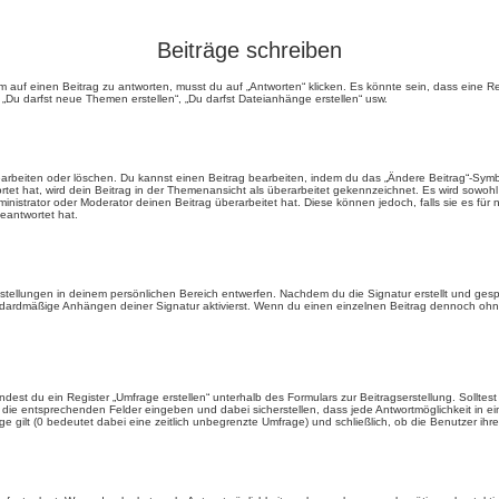
Beiträge schreiben
f einen Beitrag zu antworten, musst du auf „Antworten“ klicken. Es könnte sein, dass eine Regis
 „Du darfst neue Themen erstellen“, „Du darfst Dateianhänge erstellen“ usw.
arbeiten oder löschen. Du kannst einen Beitrag bearbeiten, indem du das „Ändere Beitrag“-Symbol
tet hat, wird dein Beitrag in der Themenansicht als überarbeitet gekennzeichnet. Es wird sowohl
istrator oder Moderator deinen Beitrag überarbeitet hat. Diese können jedoch, falls sie es für nö
eantwortet hat.
tellungen in deinem persönlichen Bereich entwerfen. Nachdem du die Signatur erstellt und gesp
dardmäßige Anhängen deiner Signatur aktivierst. Wenn du einen einzelnen Beitrag dennoch ohne 
est du ein Register „Umfrage erstellen“ unterhalb des Formulars zur Beitragserstellung. Solltes
in die entsprechenden Felder eingeben und dabei sicherstellen, dass jede Antwortmöglichkeit in e
age gilt (0 bedeutet dabei eine zeitlich unbegrenzte Umfrage) und schließlich, ob die Benutzer i