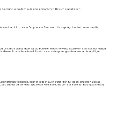
e Entwürfe verwalten“ in deinem persönlichen Bereich erneut laden.
inistration dich zu einer Gruppe von Benutzern hinzugefügt hat, bei denen sie die
nk nicht siehst, dann ist die Funktion möglicherweise deaktiviert oder seit der letzten
ln dieses Boards beachtest! Es wird meist nicht gerne gesehen, wenn ohne triftigen
dministration vergeben, können jedoch auch durch dich für jeden einzelnen Beitrag
de findest du auf einer speziellen Hilfe-Seite, die von der Seite zur Beitragserstellung