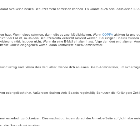
t, damit sich keine neuen Benutzer mehr anmelden können. Es könnte auch sein, dass deine IP-A
ben hast. Wenn diese stimmen, dann gibt es zwei Möglichkeiten. Wenn
COPPA
aktiviert ist und 
cht der Fall ist, muss dein Benutzerkonto vielleicht aktiviert werden. Bei einigen Boards müssen
ne Aktivierung nötig ist oder nicht. Wenn du eine E-Mail erhalten hast, folge den dort enthaltene
Adresse korrekt eingegeben wurde, dann kontaktiere einen Administrator.
rt richtig sind. Wenn dies der Fall ist, wende dich an einen Board-Administrator, um sicherzugeh
ert oder gelöscht hat. Außerdem löschen viele Boards regelmäßig Benutzer, die für längere Zeit
 kannst es jedoch zurücksetzen. Dies machst du, indem du auf der Anmelde-Seite auf „Ich habe mei
an die Board-Administration.