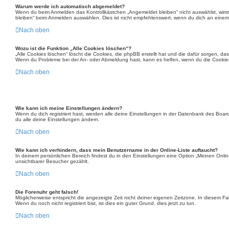
Warum werde ich automatisch abgemeldet?
Wenn du beim Anmelden das Kontrollkästchen „Angemeldet bleiben“ nicht auswählst, wirst
bleiben“ beim Anmelden auswählen. Dies ist nicht empfehlenswert, wenn du dich an einem ö
Nach oben
Wozu ist die Funktion „Alle Cookies löschen“?
„Alle Cookies löschen“ löscht die Cookies, die phpBB erstellt hat und die dafür sorgen, d
Wenn du Probleme bei der An- oder Abmeldung hast, kann es helfen, wenn du die Cookies
Nach oben
Wie kann ich meine Einstellungen ändern?
Wenn du dich registriert hast, werden alle deine Einstellungen in der Datenbank des Boar
du alle deine Einstellungen ändern.
Nach oben
Wie kann ich verhindern, dass mein Benutzername in der Online-Liste auftaucht?
In deinem persönlichen Bereich findest du in den Einstellungen eine Option „Meinen Onli
unsichtbarer Besucher gezählt.
Nach oben
Die Forenuhr geht falsch!
Möglicherweise entspricht die angezeigte Zeit nicht deiner eigenen Zeitzone. In diesem Fall
Wenn du noch nicht registriert bist, ist dies ein guter Grund, dies jetzt zu tun.
Nach oben