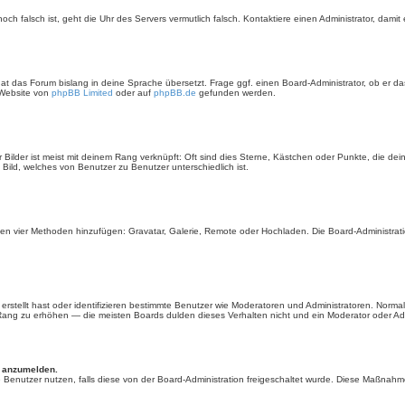
m noch falsch ist, geht die Uhr des Servers vermutlich falsch. Kontaktiere einen Administrator, da
at das Forum bislang in deine Sprache übersetzt. Frage ggf. einen Board-Administrator, ob er das 
 Website von
phpBB Limited
oder auf
phpBB.de
gefunden werden.
Bilder ist meist mit deinem Rang verknüpft: Oft sind dies Sterne, Kästchen oder Punkte, die de
 Bild, welches von Benutzer zu Benutzer unterschiedlich ist.
genden vier Methoden hinzufügen: Gravatar, Galerie, Remote oder Hochladen. Die Board-Administ
rstellt hast oder identifizieren bestimmte Benutzer wie Moderatoren und Administratoren. Norma
n Rang zu erhöhen — die meisten Boards dulden dieses Verhalten nicht und ein Moderator oder A
h anzumelden.
ere Benutzer nutzen, falls diese von der Board-Administration freigeschaltet wurde. Diese Maßna