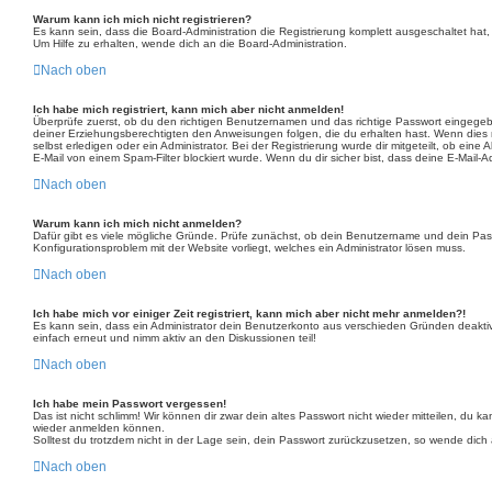
Warum kann ich mich nicht registrieren?
Es kann sein, dass die Board-Administration die Registrierung komplett ausgeschaltet ha
Um Hilfe zu erhalten, wende dich an die Board-Administration.
Nach oben
Ich habe mich registriert, kann mich aber nicht anmelden!
Überprüfe zuerst, ob du den richtigen Benutzernamen und das richtige Passwort eingege
deiner Erziehungsberechtigten den Anweisungen folgen, die du erhalten hast. Wenn dies ni
selbst erledigen oder ein Administrator. Bei der Registrierung wurde dir mitgeteilt, ob ei
E-Mail von einem Spam-Filter blockiert wurde. Wenn du dir sicher bist, dass deine E-Mail-
Nach oben
Warum kann ich mich nicht anmelden?
Dafür gibt es viele mögliche Gründe. Prüfe zunächst, ob dein Benutzername und dein Passwo
Konfigurationsproblem mit der Website vorliegt, welches ein Administrator lösen muss.
Nach oben
Ich habe mich vor einiger Zeit registriert, kann mich aber nicht mehr anmelden?!
Es kann sein, dass ein Administrator dein Benutzerkonto aus verschieden Gründen deaktivi
einfach erneut und nimm aktiv an den Diskussionen teil!
Nach oben
Ich habe mein Passwort vergessen!
Das ist nicht schlimm! Wir können dir zwar dein altes Passwort nicht wieder mitteilen, du
wieder anmelden können.
Solltest du trotzdem nicht in der Lage sein, dein Passwort zurückzusetzen, so wende dich 
Nach oben