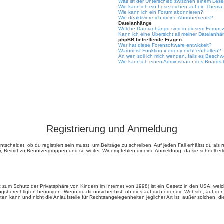
Was ist der Unterschied zwischen einem Le
Wie kann ich ein Lesezeichen auf ein Thema
Wie kann ich ein Forum abonnieren?
Wie deaktiviere ich meine Abonnements?
Dateianhänge
Welche Dateianhänge sind in diesem Forum z
Kann ich eine Übersicht all meiner Dateianhä
phpBB betreffende Fragen
Wer hat diese Forensoftware entwickelt?
Warum ist Funktion x oder y nicht enthalten?
An wen soll ich mich wenden, falls es Beschw
Wie kann ich einen Administrator des Boards 
Registrierung und Anmeldung
scheidet, ob du registriert sein musst, um Beiträge zu schreiben. Auf jeden Fall erhältst du als re
 Beitritt zu Benutzergruppen und so weiter. Wir empfehlen dir eine Anmeldung, da sie schnell erledi
 zum Schutz der Privatsphäre von Kindern im Internet von 1998) ist ein Gesetz in den USA, welc
rechtigten benötigen. Wenn du dir unsicher bist, ob dies auf dich oder die Website, auf der du d
 kann und nicht die Anlaufstelle für Rechtsangelegenheiten jeglicher Art ist; außer solchen, die