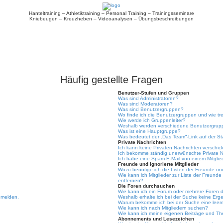
Hanteltraining – Athletiktraining – Personal Training – Trainingsseminare
Kniebeugen – Kreuzheben – Videoanalysen – Übungsbeschreibungen
Häufig gestellte Fragen
Benutzer-Stufen und Gruppen
Was sind Administratoren?
Was sind Moderatoren?
Was sind Benutzergruppen?
Wo finde ich die Benutzergruppen und wie tre
Wie werde ich Gruppenleiter?
Weshalb werden verschiedene Benutzergruppe
Was ist eine Hauptgruppe?
Was bedeutet der „Das Team“-Link auf der Sta
Private Nachrichten
Ich kann keine Privaten Nachrichten verschic
Ich bekomme ständig unerwünschte Private N
Ich habe eine Spam-E-Mail von einem Mitglie
Freunde und ignorierte Mitglieder
Wozu benötige ich die Listen der Freunde und
Wie kann ich Mitglieder zur Liste der Freunde
entfernen?
Die Foren durchsuchen
Wie kann ich ein Forum oder mehrere Foren
umelden.
Weshalb erhalte ich bei der Suche keine Erg
Warum bekomme ich bei der Suche eine leere
Wie kann ich nach Mitgliedern suchen?
Wie kann ich meine eigenen Beiträge und T
Abonnements und Lesezeichen