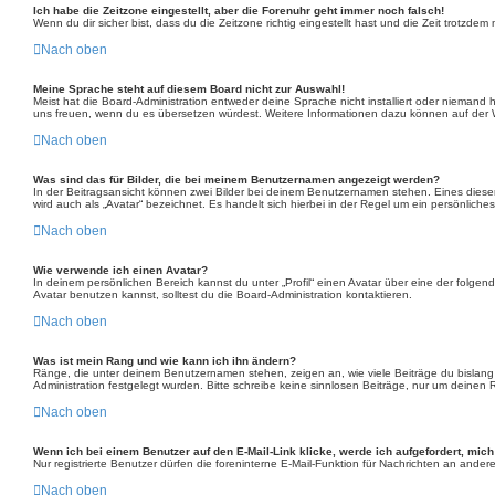
Ich habe die Zeitzone eingestellt, aber die Forenuhr geht immer noch falsch!
Wenn du dir sicher bist, dass du die Zeitzone richtig eingestellt hast und die Zeit trotzde
Nach oben
Meine Sprache steht auf diesem Board nicht zur Auswahl!
Meist hat die Board-Administration entweder deine Sprache nicht installiert oder niemand h
uns freuen, wenn du es übersetzen würdest. Weitere Informationen dazu können auf der
Nach oben
Was sind das für Bilder, die bei meinem Benutzernamen angezeigt werden?
In der Beitragsansicht können zwei Bilder bei deinem Benutzernamen stehen. Eines dieser 
wird auch als „Avatar“ bezeichnet. Es handelt sich hierbei in der Regel um ein persönliches
Nach oben
Wie verwende ich einen Avatar?
In deinem persönlichen Bereich kannst du unter „Profil“ einen Avatar über eine der fol
Avatar benutzen kannst, solltest du die Board-Administration kontaktieren.
Nach oben
Was ist mein Rang und wie kann ich ihn ändern?
Ränge, die unter deinem Benutzernamen stehen, zeigen an, wie viele Beiträge du bislang e
Administration festgelegt wurden. Bitte schreibe keine sinnlosen Beiträge, nur um deine
Nach oben
Wenn ich bei einem Benutzer auf den E-Mail-Link klicke, werde ich aufgefordert, mic
Nur registrierte Benutzer dürfen die foreninterne E-Mail-Funktion für Nachrichten an and
Nach oben