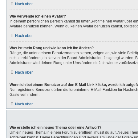
Nach oben
Wie verwende ich einen Avatar?
In deinem persönlichen Bereich kannst du unter „Profil“ einen Avatar über 
Avatare benutzen können. Wenn du keinen Avatar benutzen kannst, solltest d
Nach oben
Was ist mein Rang und wie kann ich ihn ändern?
Ränge, die unter deinem Benutzernamen stehen, zeigen an, wie viele Beiträg
nicht direkt ändern, da sie von der Board-Administration festgelegt wurden.
Administrator wird deinen Rang unter Umständen einfach wieder zurücksetz
Nach oben
Wenn ich bei einem Benutzer auf den E-Mail-Link klicke, werde ich aufge
Nur registrierte Benutzer dürfen die foreninterne E-Mail-Funktion für Nachr
Gäste verhindern.
Nach oben
Wie erstelle ich ein neues Thema oder eine Antwort?
Um ein neues Thema in einem Forum zu eröffnen, musst du auf „Neues Thema“ k
schreiben kannst. Deine Berechtigungen sind jeweils am Ende der Foren- und 