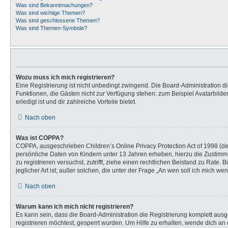
Was sind Bekanntmachungen?
Was sind wichtige Themen?
Was sind geschlossene Themen?
Was sind Themen-Symbole?
Wozu muss ich mich registrieren?
Eine Registrierung ist nicht unbedingt zwingend. Die Board-Administration dies
Funktionen, die Gästen nicht zur Verfügung stehen: zum Beispiel Avatarbilder
erledigt ist und dir zahlreiche Vorteile bietet.
Nach oben
Was ist COPPA?
COPPA, ausgeschrieben Children’s Online Privacy Protection Act of 1998 (de
persönliche Daten von Kindern unter 13 Jahren erheben, hierzu die Zustimmu
zu registrieren versuchst, zutrifft, ziehe einen rechtlichen Beistand zu Rat
jeglicher Art ist; außer solchen, die unter der Frage „An wen soll ich mich 
Nach oben
Warum kann ich mich nicht registrieren?
Es kann sein, dass die Board-Administration die Registrierung komplett au
registrieren möchtest, gesperrt wurden. Um Hilfe zu erhalten, wende dich an 