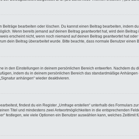
en Beiträge bearbeiten oder löschen. Du kannst einen Beitrag bearbeiten, indem du
möglich. Wenn bereits jemand auf deinen Beitrag geantwortet hat, wird dein Beitra
nweis erscheint nicht, wenn noch niemand auf deinen Beitrag geantwortet hat oder 
 warum dein Beitrag überarbeitet wurde. Bitte beachte, dass normale Benutzer einen
e in den Einstellungen in deinem persönlichen Bereich entwerfen. Nachdem du die 
nzufügen, indem du in deinem persönlichen Bereich das standardmäßige Anhängen d
 „Signatur anhängen“ wieder deaktivieren.
beitest, findest du ein Register „Umfrage erstellen“ unterhalb des Formulars zur 
t einen Titel und mindestens zwei Antwortmöglichkeiten in die entsprechenden Felde
r“ festlegen, wie viele Optionen ein Benutzer auswählen kann, welches Zeitlimit fü