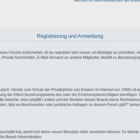
Wie kann ich einen Administrator des Board
Registrierung und Anmeldung
es Forums entscheidet, ob du registriert sein musst, um Beiträge zu schreiben. Auf j
, Private Nachrichten, E-Mail-Versand an andere Mitglieder, Beitritt zu Benutzergr
utsch: Gesetz zum Schutz der Privatsphäre von Kindern im Internet von 1998) ist e
ng der Eltern beziehungsweise des oder der Erziehungsberechtigten benötigen. Wen
e. Bitte beachte, dass phpBB Limited und der Besitzer dieses Boards keine Rechtsbe
wenden, falls es Beschwerden oder juristische Anfragen zu diesem Forum gibt?“ beha
sgeschaltet hat, damit sich keine neuen Benutzer mehr anmelden können. Es könnte
die Board-Administration.