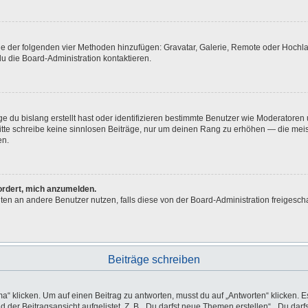
eine der folgenden vier Methoden hinzufügen: Gravatar, Galerie, Remote oder Hoch
u die Board-Administration kontaktieren.
e du bislang erstellt hast oder identifizieren bestimmte Benutzer wie Moderatore
 Bitte schreibe keine sinnlosen Beiträge, nur um deinen Rang zu erhöhen — die me
en.
fordert, mich anzumelden.
ichten an andere Benutzer nutzen, falls diese von der Board-Administration freig
Beiträge schreiben
licken. Um auf einen Beitrag zu antworten, musst du auf „Antworten“ klicken. Es k
der Beitragsansicht aufgelistet. Z. B. „Du darfst neue Themen erstellen“, „Du darf