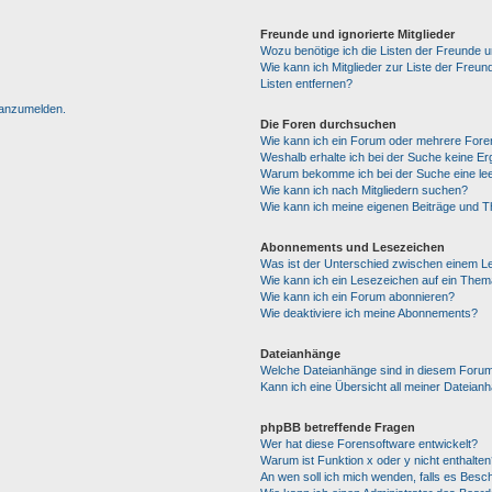
Freunde und ignorierte Mitglieder
Wozu benötige ich die Listen der Freunde un
Wie kann ich Mitglieder zur Liste der Freun
Listen entfernen?
h anzumelden.
Die Foren durchsuchen
Wie kann ich ein Forum oder mehrere For
Weshalb erhalte ich bei der Suche keine E
Warum bekomme ich bei der Suche eine lee
Wie kann ich nach Mitgliedern suchen?
Wie kann ich meine eigenen Beiträge und 
Abonnements und Lesezeichen
Was ist der Unterschied zwischen einem 
Wie kann ich ein Lesezeichen auf ein The
Wie kann ich ein Forum abonnieren?
Wie deaktiviere ich meine Abonnements?
Dateianhänge
Welche Dateianhänge sind in diesem Forum
Kann ich eine Übersicht all meiner Dateian
phpBB betreffende Fragen
Wer hat diese Forensoftware entwickelt?
Warum ist Funktion x oder y nicht enthalten
An wen soll ich mich wenden, falls es Besc