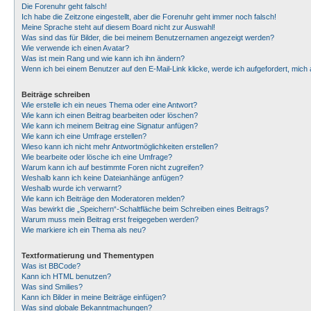
Die Forenuhr geht falsch!
Ich habe die Zeitzone eingestellt, aber die Forenuhr geht immer noch falsch!
Meine Sprache steht auf diesem Board nicht zur Auswahl!
Was sind das für Bilder, die bei meinem Benutzernamen angezeigt werden?
Wie verwende ich einen Avatar?
Was ist mein Rang und wie kann ich ihn ändern?
Wenn ich bei einem Benutzer auf den E-Mail-Link klicke, werde ich aufgefordert, mic
Beiträge schreiben
Wie erstelle ich ein neues Thema oder eine Antwort?
Wie kann ich einen Beitrag bearbeiten oder löschen?
Wie kann ich meinem Beitrag eine Signatur anfügen?
Wie kann ich eine Umfrage erstellen?
Wieso kann ich nicht mehr Antwortmöglichkeiten erstellen?
Wie bearbeite oder lösche ich eine Umfrage?
Warum kann ich auf bestimmte Foren nicht zugreifen?
Weshalb kann ich keine Dateianhänge anfügen?
Weshalb wurde ich verwarnt?
Wie kann ich Beiträge den Moderatoren melden?
Was bewirkt die „Speichern“-Schaltfläche beim Schreiben eines Beitrags?
Warum muss mein Beitrag erst freigegeben werden?
Wie markiere ich ein Thema als neu?
Textformatierung und Thementypen
Was ist BBCode?
Kann ich HTML benutzen?
Was sind Smilies?
Kann ich Bilder in meine Beiträge einfügen?
Was sind globale Bekanntmachungen?