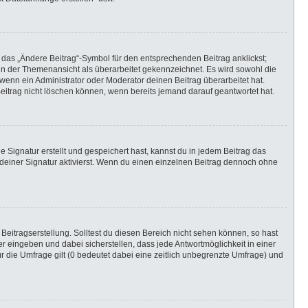
 das „Ändere Beitrag“-Symbol für den entsprechenden Beitrag anklickst;
g in der Themenansicht als überarbeitet gekennzeichnet. Es wird sowohl die
wenn ein Administrator oder Moderator deinen Beitrag überarbeitet hat.
 Beitrag nicht löschen können, wenn bereits jemand darauf geantwortet hat.
Signatur erstellt und gespeichert hast, kannst du in jedem Beitrag das
einer Signatur aktivierst. Wenn du einen einzelnen Beitrag dennoch ohne
Beitragserstellung. Solltest du diesen Bereich nicht sehen können, so hast
r eingeben und dabei sicherstellen, dass jede Antwortmöglichkeit in einer
r die Umfrage gilt (0 bedeutet dabei eine zeitlich unbegrenzte Umfrage) und