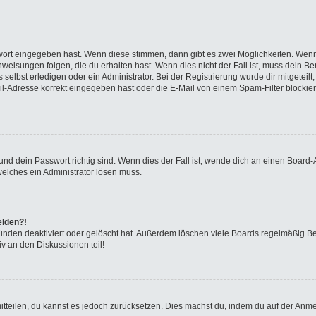
swort eingegeben hast. Wenn diese stimmen, dann gibt es zwei Möglichkeiten. We
eisungen folgen, die du erhalten hast. Wenn dies nicht der Fall ist, muss dein Ben
elbst erledigen oder ein Administrator. Bei der Registrierung wurde dir mitgeteilt, 
-Adresse korrekt eingegeben hast oder die E-Mail von einem Spam-Filter blockiert
nd dein Passwort richtig sind. Wenn dies der Fall ist, wende dich an einen Board-A
welches ein Administrator lösen muss.
elden?!
ünden deaktiviert oder gelöscht hat. Außerdem löschen viele Boards regelmäßig Ben
v an den Diskussionen teil!
 mitteilen, du kannst es jedoch zurücksetzen. Dies machst du, indem du auf der Anm