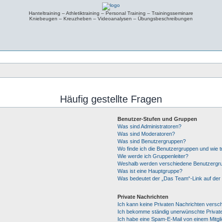
Hanteltraining – Athletiktraining – Personal Training – Trainingsseminare
Kniebeugen – Kreuzheben – Videoanalysen – Übungsbeschreibungen
Häufig gestellte Fragen
Benutzer-Stufen und Gruppen
Was sind Administratoren?
Was sind Moderatoren?
Was sind Benutzergruppen?
Wo finde ich die Benutzergruppen und wie tr
Wie werde ich Gruppenleiter?
Weshalb werden verschiedene Benutzergrup
Was ist eine Hauptgruppe?
Was bedeutet der „Das Team“-Link auf der 
Private Nachrichten
Ich kann keine Privaten Nachrichten versc
Ich bekomme ständig unerwünschte Private
Ich habe eine Spam-E-Mail von einem Mitgl