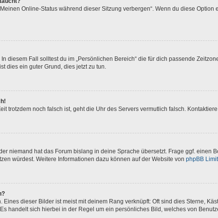
ftaucht?
 „Meinen Online-Status während dieser Sitzung verbergen“. Wenn du diese Option e
In diesem Fall solltest du im „Persönlichen Bereich“ die für dich passende Zeitzone 
t dies ein guter Grund, dies jetzt zu tun.
ch!
 Zeit trotzdem noch falsch ist, geht die Uhr des Servers vermutlich falsch. Kontakti
oder niemand hat das Forum bislang in deine Sprache übersetzt. Frage ggf. einen Bo
setzen würdest. Weitere Informationen dazu können auf der Website von
phpBB Limi
n?
Eines dieser Bilder ist meist mit deinem Rang verknüpft: Oft sind dies Sterne, Kä
Es handelt sich hierbei in der Regel um ein persönliches Bild, welches von Benutze