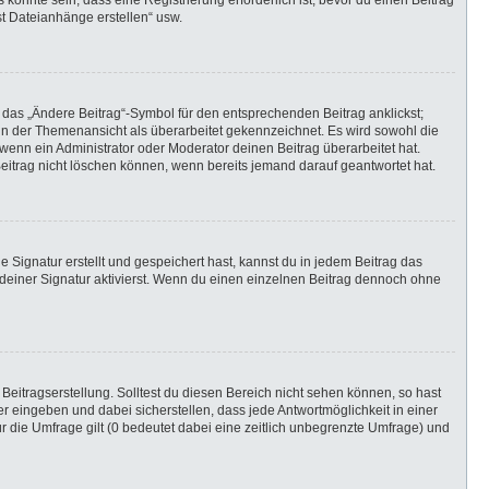
önnte sein, dass eine Registrierung erforderlich ist, bevor du einen Beitrag
st Dateianhänge erstellen“ usw.
 das „Ändere Beitrag“-Symbol für den entsprechenden Beitrag anklickst;
g in der Themenansicht als überarbeitet gekennzeichnet. Es wird sowohl die
wenn ein Administrator oder Moderator deinen Beitrag überarbeitet hat.
 Beitrag nicht löschen können, wenn bereits jemand darauf geantwortet hat.
Signatur erstellt und gespeichert hast, kannst du in jedem Beitrag das
einer Signatur aktivierst. Wenn du einen einzelnen Beitrag dennoch ohne
Beitragserstellung. Solltest du diesen Bereich nicht sehen können, so hast
r eingeben und dabei sicherstellen, dass jede Antwortmöglichkeit in einer
r die Umfrage gilt (0 bedeutet dabei eine zeitlich unbegrenzte Umfrage) und