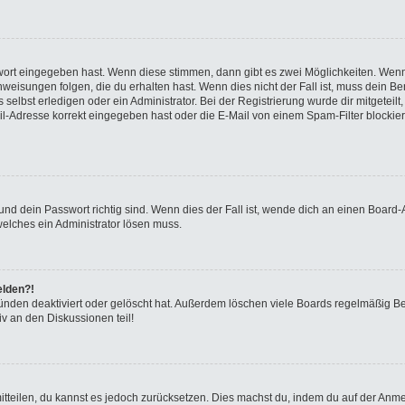
swort eingegeben hast. Wenn diese stimmen, dann gibt es zwei Möglichkeiten. We
eisungen folgen, die du erhalten hast. Wenn dies nicht der Fall ist, muss dein Ben
elbst erledigen oder ein Administrator. Bei der Registrierung wurde dir mitgeteilt, 
-Adresse korrekt eingegeben hast oder die E-Mail von einem Spam-Filter blockiert
nd dein Passwort richtig sind. Wenn dies der Fall ist, wende dich an einen Board-A
welches ein Administrator lösen muss.
elden?!
ünden deaktiviert oder gelöscht hat. Außerdem löschen viele Boards regelmäßig Ben
v an den Diskussionen teil!
 mitteilen, du kannst es jedoch zurücksetzen. Dies machst du, indem du auf der Anm