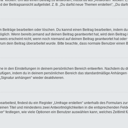
licken. Um auf einen Beitrag zu antworten, musst du auf „Antworten“ klicken. Es k
der Beitragsansicht aufgelistet. Z. B. „Du darfst neue Themen erstellen“, „Du darf
en Beiträge bearbeiten oder löschen. Du kannst einen Beitrag bearbeiten, indem du
möglich. Wenn bereits jemand auf deinen Beitrag geantwortet hat, wird dein Beitra
nweis erscheint nicht, wenn noch niemand auf deinen Beitrag geantwortet hat oder 
 warum dein Beitrag überarbeitet wurde. Bitte beachte, dass normale Benutzer einen
e in den Einstellungen in deinem persönlichen Bereich entwerfen. Nachdem du die 
nzufügen, indem du in deinem persönlichen Bereich das standardmäßige Anhängen d
 „Signatur anhängen“ wieder deaktivieren.
beitest, findest du ein Register „Umfrage erstellen“ unterhalb des Formulars zur 
t einen Titel und mindestens zwei Antwortmöglichkeiten in die entsprechenden Felde
r“ festlegen, wie viele Optionen ein Benutzer auswählen kann, welches Zeitlimit fü