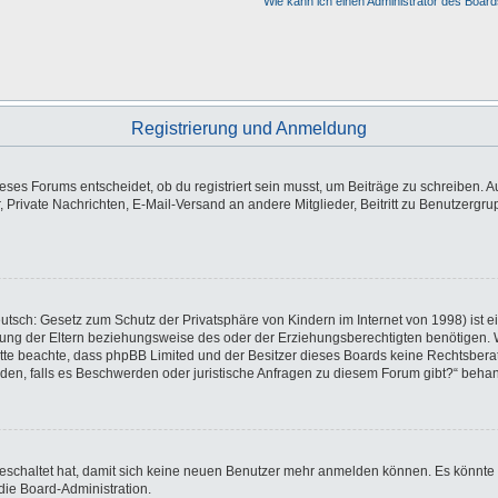
Wie kann ich einen Administrator des Board
Registrierung und Anmeldung
es Forums entscheidet, ob du registriert sein musst, um Beiträge zu schreiben. Auf j
, Private Nachrichten, E-Mail-Versand an andere Mitglieder, Beitritt zu Benutzergr
utsch: Gesetz zum Schutz der Privatsphäre von Kindern im Internet von 1998) ist e
ng der Eltern beziehungsweise des oder der Erziehungsberechtigten benötigen. Wen
e. Bitte beachte, dass phpBB Limited und der Besitzer dieses Boards keine Rechtsbe
wenden, falls es Beschwerden oder juristische Anfragen zu diesem Forum gibt?“ beha
sgeschaltet hat, damit sich keine neuen Benutzer mehr anmelden können. Es könnte
die Board-Administration.