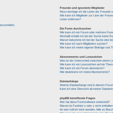
Freunde und ignorierte Mitglieder
Wozu benötige ich die Listen der Freunde un
Wie kann ich Mitglieder zur Liste der Freun
Listen entfernen?
h anzumelden.
Die Foren durchsuchen
Wie kann ich ein Forum oder mehrere For
Weshalb erhalte ich bei der Suche keine E
Warum bekomme ich bei der Suche eine lee
Wie kann ich nach Mitgliedern suchen?
Wie kann ich meine eigenen Beiträge und 
Abonnements und Lesezeichen
Was ist der Unterschied zwischen einem 
Wie kann ich ein Lesezeichen auf ein The
Wie kann ich ein Forum abonnieren?
Wie deaktiviere ich meine Abonnements?
Dateianhänge
Welche Dateianhänge sind in diesem Forum
Kann ich eine Übersicht all meiner Dateian
phpBB betreffende Fragen
Wer hat diese Forensoftware entwickelt?
Warum ist Funktion x oder y nicht enthalten
An wen soll ich mich wenden, falls es Besc