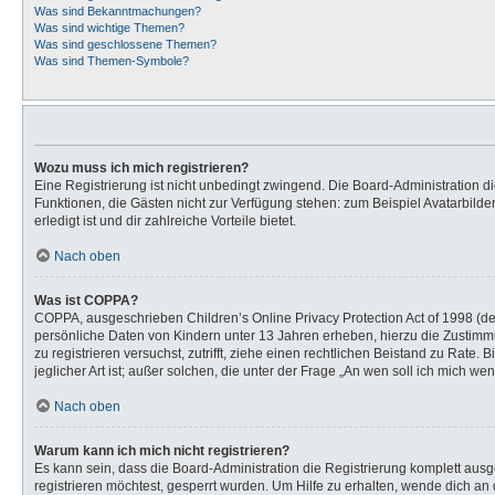
Was sind Bekanntmachungen?
Was sind wichtige Themen?
Was sind geschlossene Themen?
Was sind Themen-Symbole?
Wozu muss ich mich registrieren?
Eine Registrierung ist nicht unbedingt zwingend. Die Board-Administration dies
Funktionen, die Gästen nicht zur Verfügung stehen: zum Beispiel Avatarbilder
erledigt ist und dir zahlreiche Vorteile bietet.
Nach oben
Was ist COPPA?
COPPA, ausgeschrieben Children’s Online Privacy Protection Act of 1998 (de
persönliche Daten von Kindern unter 13 Jahren erheben, hierzu die Zustimmu
zu registrieren versuchst, zutrifft, ziehe einen rechtlichen Beistand zu Rat
jeglicher Art ist; außer solchen, die unter der Frage „An wen soll ich mich 
Nach oben
Warum kann ich mich nicht registrieren?
Es kann sein, dass die Board-Administration die Registrierung komplett au
registrieren möchtest, gesperrt wurden. Um Hilfe zu erhalten, wende dich an 