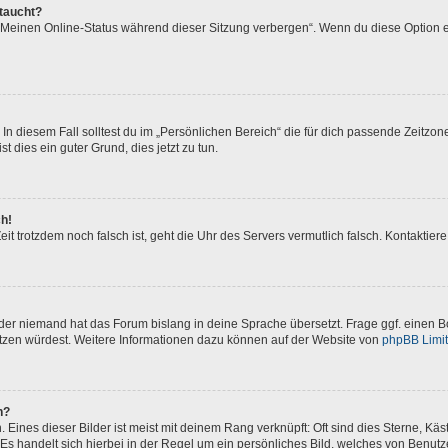
ftaucht?
 „Meinen Online-Status während dieser Sitzung verbergen“. Wenn du diese Option e
In diesem Fall solltest du im „Persönlichen Bereich“ die für dich passende Zeitzone 
t dies ein guter Grund, dies jetzt zu tun.
ch!
 Zeit trotzdem noch falsch ist, geht die Uhr des Servers vermutlich falsch. Kontakti
oder niemand hat das Forum bislang in deine Sprache übersetzt. Frage ggf. einen Bo
setzen würdest. Weitere Informationen dazu können auf der Website von
phpBB Limi
n?
Eines dieser Bilder ist meist mit deinem Rang verknüpft: Oft sind dies Sterne, Kä
Es handelt sich hierbei in der Regel um ein persönliches Bild, welches von Benutze