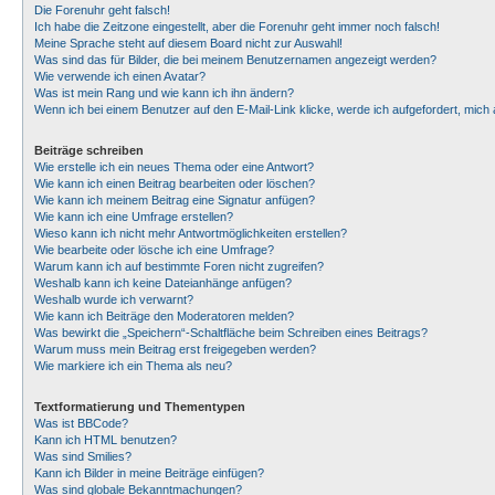
Die Forenuhr geht falsch!
Ich habe die Zeitzone eingestellt, aber die Forenuhr geht immer noch falsch!
Meine Sprache steht auf diesem Board nicht zur Auswahl!
Was sind das für Bilder, die bei meinem Benutzernamen angezeigt werden?
Wie verwende ich einen Avatar?
Was ist mein Rang und wie kann ich ihn ändern?
Wenn ich bei einem Benutzer auf den E-Mail-Link klicke, werde ich aufgefordert, mic
Beiträge schreiben
Wie erstelle ich ein neues Thema oder eine Antwort?
Wie kann ich einen Beitrag bearbeiten oder löschen?
Wie kann ich meinem Beitrag eine Signatur anfügen?
Wie kann ich eine Umfrage erstellen?
Wieso kann ich nicht mehr Antwortmöglichkeiten erstellen?
Wie bearbeite oder lösche ich eine Umfrage?
Warum kann ich auf bestimmte Foren nicht zugreifen?
Weshalb kann ich keine Dateianhänge anfügen?
Weshalb wurde ich verwarnt?
Wie kann ich Beiträge den Moderatoren melden?
Was bewirkt die „Speichern“-Schaltfläche beim Schreiben eines Beitrags?
Warum muss mein Beitrag erst freigegeben werden?
Wie markiere ich ein Thema als neu?
Textformatierung und Thementypen
Was ist BBCode?
Kann ich HTML benutzen?
Was sind Smilies?
Kann ich Bilder in meine Beiträge einfügen?
Was sind globale Bekanntmachungen?