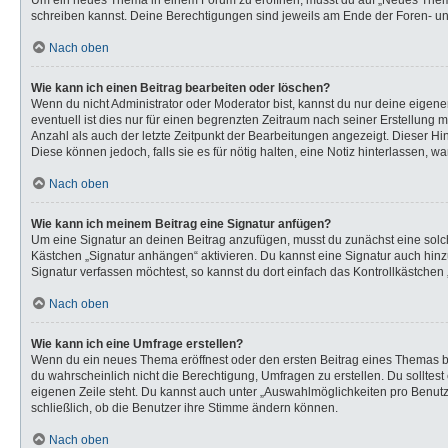
Um ein neues Thema in einem Forum zu eröffnen, musst du auf „Neues Thema“ k
schreiben kannst. Deine Berechtigungen sind jeweils am Ende der Foren- und 
Nach oben
Wie kann ich einen Beitrag bearbeiten oder löschen?
Wenn du nicht Administrator oder Moderator bist, kannst du nur deine eigen
eventuell ist dies nur für einen begrenzten Zeitraum nach seiner Erstellung 
Anzahl als auch der letzte Zeitpunkt der Bearbeitungen angezeigt. Dieser Hi
Diese können jedoch, falls sie es für nötig halten, eine Notiz hinterlassen,
Nach oben
Wie kann ich meinem Beitrag eine Signatur anfügen?
Um eine Signatur an deinen Beitrag anzufügen, musst du zunächst eine solch
Kästchen „Signatur anhängen“ aktivieren. Du kannst eine Signatur auch hi
Signatur verfassen möchtest, so kannst du dort einfach das Kontrollkästchen
Nach oben
Wie kann ich eine Umfrage erstellen?
Wenn du ein neues Thema eröffnest oder den ersten Beitrag eines Themas bear
du wahrscheinlich nicht die Berechtigung, Umfragen zu erstellen. Du solltes
eigenen Zeile steht. Du kannst auch unter „Auswahlmöglichkeiten pro Benutze
schließlich, ob die Benutzer ihre Stimme ändern können.
Nach oben