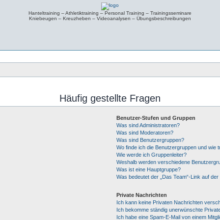
Hanteltraining – Athletiktraining – Personal Training – Trainingsseminare
Kniebeugen – Kreuzheben – Videoanalysen – Übungsbeschreibungen
Häufig gestellte Fragen
Benutzer-Stufen und Gruppen
Was sind Administratoren?
Was sind Moderatoren?
Was sind Benutzergruppen?
Wo finde ich die Benutzergruppen und wie tr
Wie werde ich Gruppenleiter?
Weshalb werden verschiedene Benutzergrup
Was ist eine Hauptgruppe?
Was bedeutet der „Das Team“-Link auf der 
Private Nachrichten
Ich kann keine Privaten Nachrichten versc
Ich bekomme ständig unerwünschte Private
Ich habe eine Spam-E-Mail von einem Mitgl