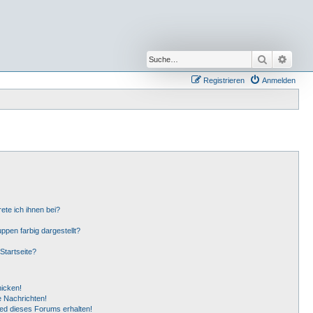
Suche
Erwei
Registrieren
Anmelden
ete ich ihnen bei?
pen farbig dargestellt?
Startseite?
hicken!
 Nachrichten!
ied dieses Forums erhalten!